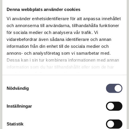
Denna webbplats använder cookies
Vi använder enhetsidentifierare för att anpassa innehållet
och annonserna till användarna, tillhandahålla funktioner
Universellt kit för re
för sociala medier och analysera vår trafik. Vi
servhjul till släpvagn
vidarebefordrar även sådana identifierare och annan
Universiellt kit för att fästa
reservhjul på släpvagn.
information från din enhet till de sociala medier och
Innehåller bygel, plattor, bult,
108,00
brickor samt låsmuttrar. U-
KR
annons- och analysföretag som vi samarbetar med.
bulten passar fyrkantsrör upp
Dessa kan i sin tur kombinera informationen med annan
till 60mm. Plåt som håller
fälgen är 150mm lång. Se bild
information som du har tillhandahållit eller som de har
2 hur den monteras!
samlat in när du har använt deras tjänster.
BUY
Add to favorites
Samtyckesval
Nödvändig
OUTLET - REA
Inställningar
Maskin & Fordonstillbehör
Garage- & Fordonsutrustning
Statistik
Släpvagn & Trailer