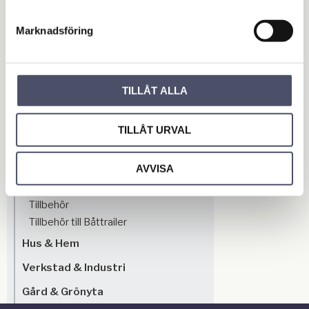
Stödhjul & Stödben
Marknadsföring
Verktygslådor
Belysning & Elektronik
Bromscylindrar & Tillbehör till broms
Släpvagnslås
TILLÅT ALLA
Kulhandskar
Hjul & Däck
TILLÅT URVAL
Hjul
Hjulaxlar
AVVISA
Lager & Hubbar
Hjulbultar & Hjulmuttrar
Tillbehör
Tillbehör till Båttrailer
Hus & Hem
Verkstad & Industri
Gård & Grönyta