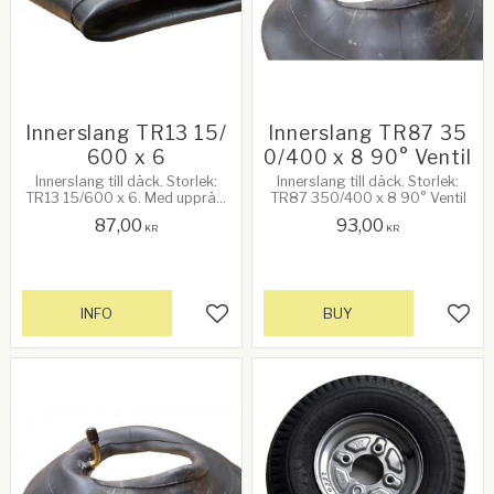
Innerslang TR13 15/
Innerslang TR87 35
600 x 6
0/400 x 8 90° Ventil
Innerslang till däck. Storlek:
Innerslang till däck. Storlek:
TR13 15/600 x 6. Med upprätt
TR87 350/400 x 8 90° Ventil
ventil
87,00
93,00
KR
KR
INFO
BUY
Add to favorites
Add 