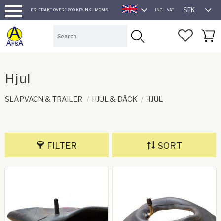
SEK
FRI FRAKT ÖVER 1.600 KR/INKL MOMS
INCL. VAT
ENGLISH
Menu
FAVORI
BASK
Hjul
SLÄPVAGN & TRAILER
HJUL & DÄCK
HJUL
FILTER
SORT