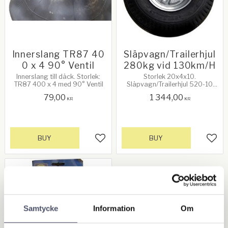
Innerslang TR87 40
Släpvagn/Trailerhjul
0 x 4 90° Ventil
280kg vid 130km/H
Innerslang till däck. Storlek:
Storlek 20x4x10.
TR87 400 x 4 med 90° Ventil
Släpvagn/Trailerhjul 520-10
4PR Duro. Slanglöst däck, 4
79,00
1 344,00
ply. Silverfärgad 10" fälg med
KR
KR
4st/127mm (4") i bultcirkel
(PCD). Däck 20". Maxlast:
280kg vid 130km/H.
BUY
BUY
Add to favorites
Add 
Samtycke
Information
Om