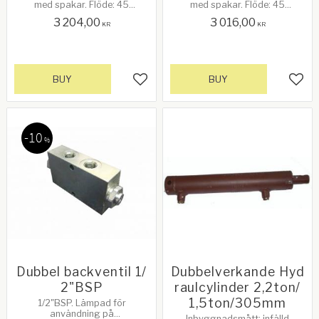
med spakar. Flöde: 45
med spakar. Flöde: 45
liter/minut. Max tryck:
liter/minut. Max tryck:
3 204,00
3 016,00
3700PSI/250 bar.
4410PSI/250 bar. Markeringar:
KR
KR
Markeringar: P = In, T = Ut. 3/8"
P = In, T = Ut. 1/2" DA
DA
BUY
BUY
Add to favorites
Add 
10
%
Dubbel backventil 1/
Dubbelverkande Hyd
2"BSP
raulcylinder 2,2ton/
1,5ton/305mm
1/2"BSP. Lämpad för
användning på
Inbyggnadsmått: infälld