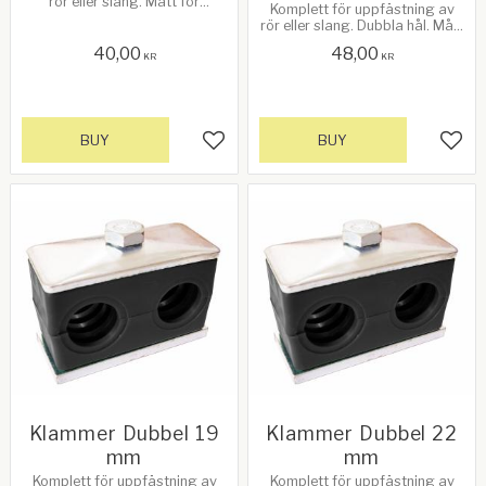
rör eller slang. Mått för
Komplett för uppfästning av
rör/slang 22mm. Storlek:
rör eller slang. Dubbla hål. Mått
Längd 50 x Bredd 30 x Höjd
för rör/slang 15mm
40mm. M6 skruvar
40,00
48,00
KR
KR
BUY
BUY
Add to favorites
Add 
Klammer Dubbel 19
Klammer Dubbel 22
mm
mm
Komplett för uppfästning av
Komplett för uppfästning av