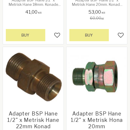
Adapter BSP Hane 1/2" x
Adapter BSP Hane 1/2" x
Metrisk Hane 18mm. Konade
Metrisk Hane 20mm. Konade
ändar
ändar
41,00
53,00
KR
KR
60,00
KR
BUY
BUY
Add to favorites
Add 
Adapter BSP Hane
Adapter BSP Hane
1/2" x Metrisk Hane
1/2" x Metrisk Hona
22mm Konad
20mm