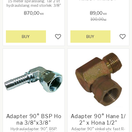
15 meter spiralslang. Tar 2 st
hydraulslang med storlek: 3/8"
870,00
89,00
KR
KR
100,00
KR
BUY
BUY
Add to favorites
Add 
Adapter 90° BSP Ho
Adapter 90° Hane 1/
na 3/8"x3/8"
2" x Hona 1/2"
Hydrauladapter. 90°. BSP.
Adapter 90° vinkel utv. fast R-