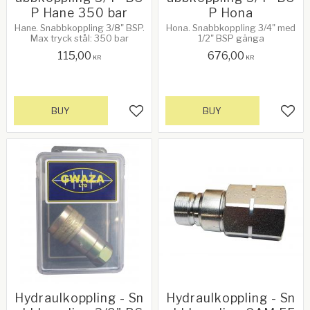
P Hane 350 bar
P Hona
Hane. Snabbkoppling 3/8" BSP.
Hona. Snabbkoppling 3/4" med
Max tryck stål: 350 bar
1/2" BSP gänga
115,00
676,00
KR
KR
BUY
BUY
Add to favorites
Add 
Hydraulkoppling - Sn
Hydraulkoppling - Sn