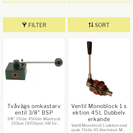
FILTER
SORT
Tvåvägs omkastarv
Ventil Monoblock 1 s
entil 3/8" BSP
ektion 45L Dubbelv
erkande
3/8". Flöde: 45l/min. Maxtryck:
210bar (3000psi). Hål för
Ventil Monoblock 1 sektion med
montering: 8,6mm
spak. Flöde: 45 liter/minut. Max