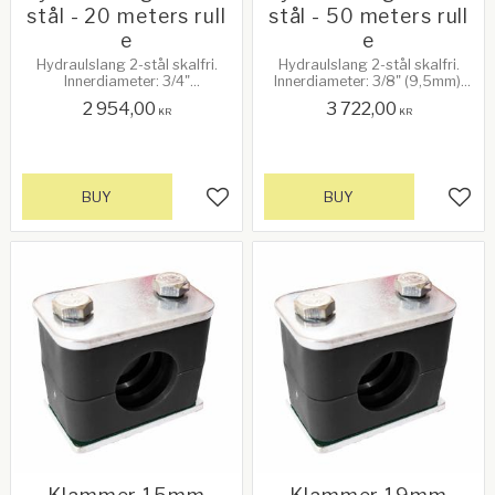
stål - 20 meters rull
stål - 50 meters rull
e
e
Hydraulslang 2-stål skalfri.
Hydraulslang 2-stål skalfri.
Innerdiameter: 3/4"
Innerdiameter: 3/8" (9,5mm).
(19,05mm).Max arbetstryck:
Ytterdiameter: 3/4" (19,5mm).
2 954,00
3 722,00
215 Bar / 3100psi.
Max arbetstryck: 330 Bar /
KR
KR
4750psi.
BUY
BUY
Add to favorites
Add 