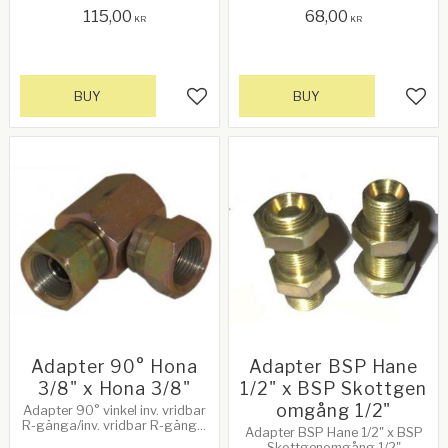
Gänga BSP. Hane 3/8" x Hane
Gänga BSP. Hane 3/8" x Hona
115,00
68,00
3/8"
3/8"
KR
KR
BUY
BUY
Add to favorites
Add 
Adapter 90° Hona
Adapter BSP Hane
3/8" x Hona 3/8"
1/2" x BSP Skottgen
omgång 1/2"
Adapter 90° vinkel inv. vridbar
R-gänga/inv. vridbar R-gänga.
Adapter BSP Hane 1/2" x BSP
Gänga BSP. Hona 3/8" x Hona
Skottgenomgång 1/2"