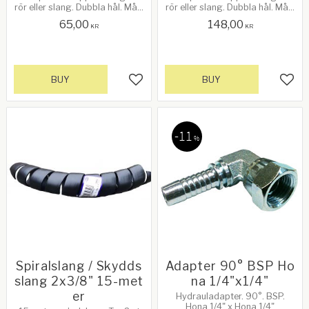
rör eller slang. Dubbla hål. Mått
rör eller slang. Dubbla hål. Mått
för rör/slang 19mm
för rör/slang 22mm
65,00
148,00
KR
KR
BUY
BUY
Add to favorites
Add 
11
%
Spiralslang / Skydds
Adapter 90° BSP Ho
slang 2x3/8" 15-met
na 1/4"x1/4"
er
Hydrauladapter. 90°. BSP.
Hona 1/4" x Hona 1/4"