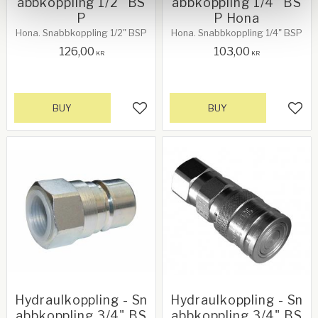
abbkoppling 1/2" BS
abbkoppling 1/4" BS
P
P Hona
Hona. Snabbkoppling 1/2" BSP
Hona. Snabbkoppling 1/4" BSP
126,00
103,00
KR
KR
BUY
BUY
Add to favorites
Add 
Hydraulkoppling - Sn
Hydraulkoppling - Sn
abbkoppling 3/4" BS
abbkoppling 3/4" BS