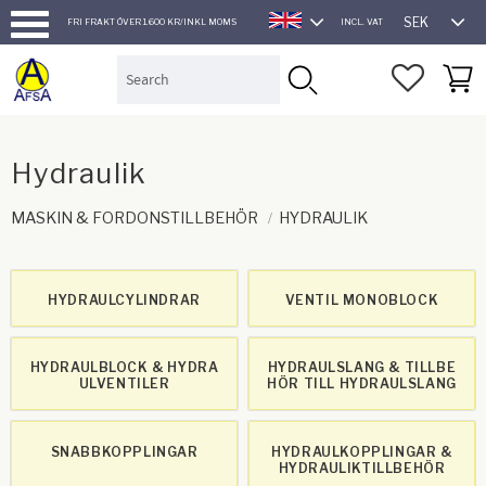
SEK
FRI FRAKT ÖVER 1.600 KR/INKL MOMS
INCL. VAT
ENGLISH
Menu
FAVORI
BASK
Hydraulik
MASKIN & FORDONSTILLBEHÖR
HYDRAULIK
HYDRAULCYLINDRAR
VENTIL MONOBLOCK
HYDRAULBLOCK & HYDRA
HYDRAULSLANG & TILLBE
ULVENTILER
HÖR TILL HYDRAULSLANG
SNABBKOPPLINGAR
HYDRAULKOPPLINGAR &
HYDRAULIKTILLBEHÖR