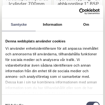
lcylinder 700mm
abbkoppling 1" BSP
Hane
Enkelverkande.
Inbyggnadsmått: infälld
Hane. Snabbkoppling 1" BSP
533mm, utfälld 1233mm.
Slaglängd: 700mm.
2 913,00
156,00
KR
KR
Cylinderdiameter utv.: 70mm.
Samtycke
Information
Om
Kolvstångsdiametrar:
30/45mm. Infästningshål:
20mm. Port: 3/8F BSP. Klass: 4
ton/2 ton
BUY
BUY
Denna webbplats använder cookies
Add to favorites
Add 
Vi använder enhetsidentifierare för att anpassa innehållet
och annonserna till användarna, tillhandahålla funktioner
för sociala medier och analysera vår trafik. Vi
vidarebefordrar även sådana identifierare och annan
information från din enhet till de sociala medier och
annons- och analysföretag som vi samarbetar med.
Dessa kan i sin tur kombinera informationen med annan
information som du har tillhandahållit eller som de har
samlat in när du har använt deras tjänster.
Samtyckesval
Hydraulkoppling - Sn
Hydraulkoppling - Sn