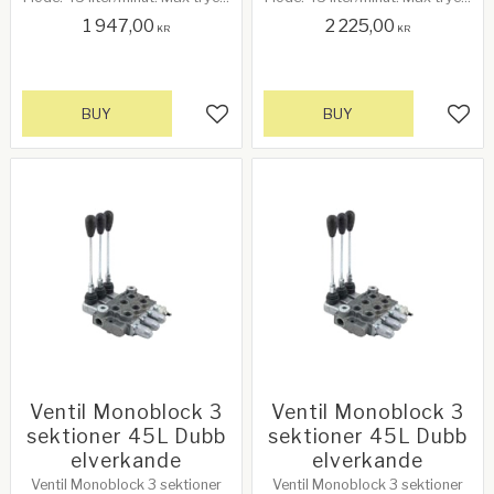
4410PSI/250 bar. Markeringar:
3700PSI/250 bar.
1 947,00
2 225,00
P = In, T = Ut. 1/2" DA. Mer info
Markeringar: P = In, T = Ut. 3/8"
KR
KR
nedan!
DA
BUY
BUY
Add to favorites
Add 
Ventil Monoblock 3
Ventil Monoblock 3
sektioner 45L Dubb
sektioner 45L Dubb
elverkande
elverkande
Ventil Monoblock 3 sektioner
Ventil Monoblock 3 sektioner