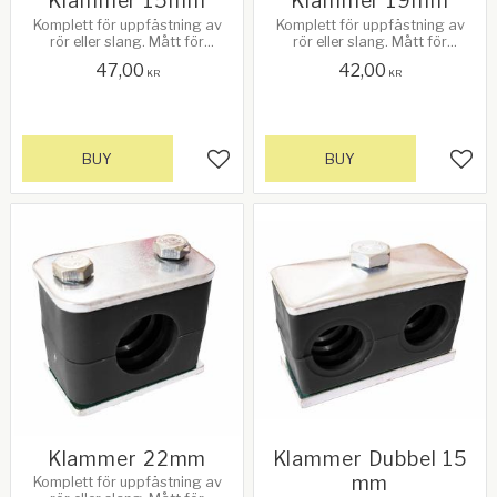
Klammer 15mm
Klammer 19mm
Komplett för uppfästning av
Komplett för uppfästning av
rör eller slang. Mått för
rör eller slang. Mått för
rör/slang 15mm
rör/slang 19mm
47,00
42,00
KR
KR
BUY
BUY
Add to favorites
Add 
Klammer 22mm
Klammer Dubbel 15
mm
Komplett för uppfästning av