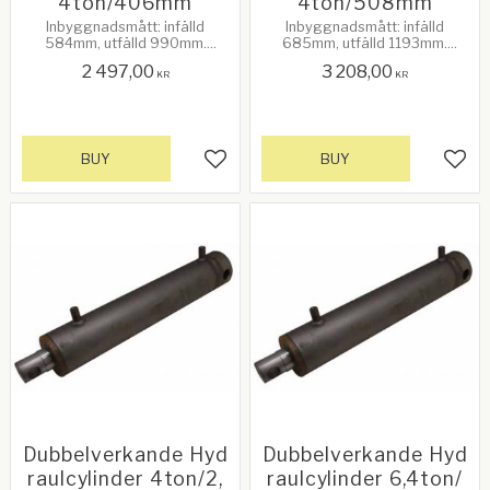
4ton/406mm
4ton/508mm
Inbyggnadsmått: infälld
Inbyggnadsmått: infälld
584mm, utfälld 990mm.
685mm, utfälld 1193mm.
Slaglängd: 406mm.
Slaglängd: 508mm.
2 497,00
3 208,00
Cylinderdiameter utv.: 70mm.
Cylinderdiameter utv.: 70mm.
KR
KR
Kolvstångsdiameter: 38mm.
Kolvstångsdiameter: 38mm.
Infästningshål: 19mm. Port:
Infästningshål: 19mm. Port:
3/8M. Max tryckkraft: 4000kg
3/8M. Max tryckkraft: 4000kg
(vid 2000psi). Max dragkraft:
(vid 2000psi). Max dragkraft:
2400kg (vid 2000psi)
2400kg (vid 2000psi)
BUY
BUY
Add to favorites
Add 
Dubbelverkande Hyd
Dubbelverkande Hyd
raulcylinder 4ton/2,
raulcylinder 6,4ton/