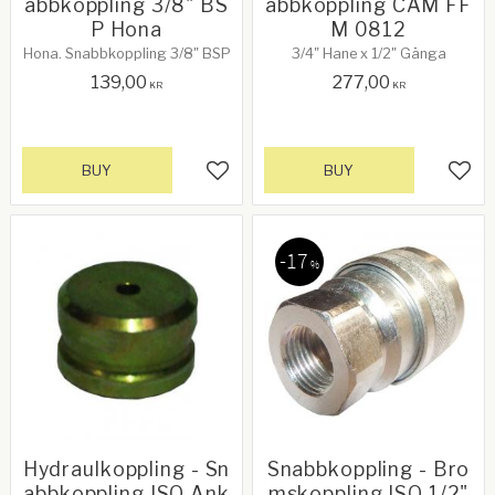
abbkoppling 3/8" BS
abbkoppling CAM FF
P Hona
M 0812
Hona. Snabbkoppling 3/8" BSP
3/4" Hane x 1/2" Gänga
139,00
277,00
KR
KR
BUY
BUY
Add to favorites
Add 
17
%
Hydraulkoppling - Sn
Snabbkoppling - Bro
abbkoppling ISO Ank
mskoppling ISO 1/2"