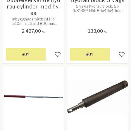
Dubbelverkande hyd
Hydraulblock 5 vägs
raulcylinder med hyl
5 vägs hydraulblock. 5 x
3/8"BSP. Hål: 80x40x40mm
sa
Inbyggnadsmått: infälld
510mm, utfälld 800mm.
Slaglängd: 290mm.
2 427,00
133,00
Cylinderdiameter utv.: 70mm.
KR
KR
Kolvstångsdiameter: 38mm.
Infästningshål: 26mm. Portar:
3/8F. Diameter på hylsa: 44 x
44mm
BUY
BUY
Add to favorites
Add 