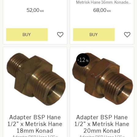
Metrisk Hane 16mm. Konade
ändar
52,00
68,00
KR
KR
BUY
BUY
Add to favorites
Add 
12
%
Adapter BSP Hane
Adapter BSP Hane
1/2" x Metrisk Hane
1/2" x Metrisk Hane
18mm Konad
20mm Konad