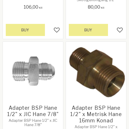
3/8"
106,00
80,00
KR
KR
BUY
BUY
Add to favorites
Add 
Adapter BSP Hane
Adapter BSP Hane
1/2" x JIC Hane 7/8"
1/2" x Metrisk Hane
16mm Konad
Adapter BSP Hane 1/2" x JIC
Hane 7/8"
Adapter BSP Hane 1/2" x