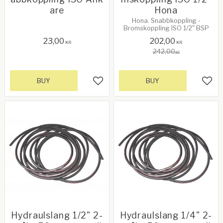
are
Hona
Hona. Snabbkoppling -
Bromskoppling ISO 1/2" BSP
23,00
202,00
KR
KR
242,00
KR
BUY
BUY
Add to favorites
Add 
Hydraulslang 1/2" 2-
Hydraulslang 1/4" 2-