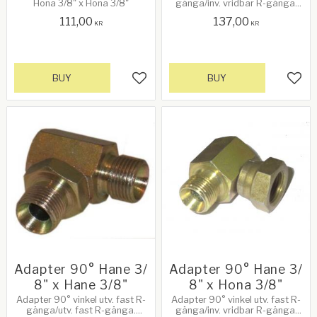
Hona 3/8" x Hona 3/8"
gänga/inv. vridbar R-gänga.
Gänga BSP. Hane 1/2" x Hona
111,00
137,00
1/2"
KR
KR
BUY
BUY
Add to favorites
Add 
Adapter 90° Hane 3/
Adapter 90° Hane 3/
8" x Hane 3/8"
8" x Hona 3/8"
Adapter 90° vinkel utv. fast R-
Adapter 90° vinkel utv. fast R-
gänga/utv. fast R-gänga.
gänga/inv. vridbar R-gänga.