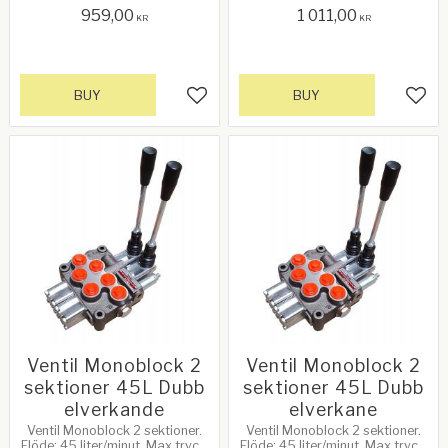
tryck: 4410PSI/250 bar.
959,00
1 011,00
Försedd med
KR
KR
tryckavlastningsventil
BUY
BUY
Add to favorites
Add 
Ventil Monoblock 2
Ventil Monoblock 2
sektioner 45L Dubb
sektioner 45L Dubb
elverkande
elverkane
Ventil Monoblock 2 sektioner.
Ventil Monoblock 2 sektioner.
Flöde: 45 liter/minut. Max tryck:
Flöde: 45 liter/minut. Max tryck: