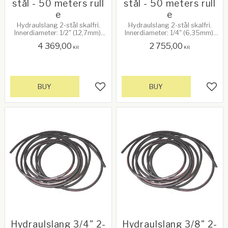
stål - 50 meters rull
stål - 50 meters rull
e
e
Hydraulslang 2-stål skalfri.
Hydraulslang 2-stål skalfri.
Innerdiameter: 1/2" (12,7mm).
Innerdiameter: 1/4" (6,35mm).
Max arbetstryck: 275 Bar /
Max arbetstryck: 400 Bar /
4 369,00
2 755,00
4000psi.
5600psi.
KR
KR
BUY
BUY
Add to favorites
Add 
Hydraulslang 3/4" 2-
Hydraulslang 3/8" 2-