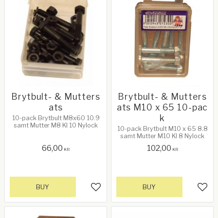
Brytbult- & Mutters
Brytbult- & Mutters
ats
ats M10 x 65 10-pac
k
10-pack Brytbult M8x60 10.9
samt Mutter M8 Kl 10 Nylock
10-pack Brytbult M10 x 65 8.8
samt Mutter M10 Kl 8 Nylock
66,00
102,00
KR
KR
BUY
BUY
Add to favorites
Add 