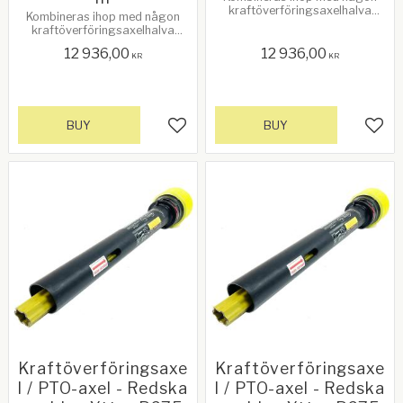
kraftöverföringsaxelhalva
Kombineras ihop med någon
(inner), traktorsidan. Se
kraftöverföringsaxelhalva
relaterade produkter!
(inner), traktorsidan. Se
12 936,00
12 936,00
relaterade produkter!
KR
KR
BUY
BUY
Add to favorites
Add 
Kraftöverföringsaxe
Kraftöverföringsaxe
l / PTO-axel - Redska
l / PTO-axel - Redska