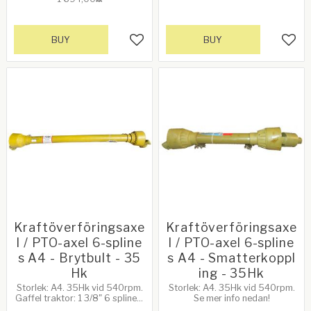
KR
1000mm
BUY
BUY
Add to favorites
Add 
Kraftöverföringsaxe
Kraftöverföringsaxe
l / PTO-axel 6-spline
l / PTO-axel 6-spline
s A4 - Brytbult - 35
s A4 - Smatterkoppl
Hk
ing - 35Hk
Storlek: A4. 35Hk vid 540rpm.
Storlek: A4. 35Hk vid 540rpm.​
Gaffel traktor: 1 3/8" 6 splines,
Se mer info nedan!
snabbkoppling. Gaffel