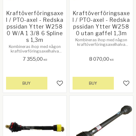
Kraftöverföringsaxe
Kraftöverföringsaxe
l / PTO-axel - Redska
l / PTO-axel - Redska
pssidan Ytter W258
pssidan Ytter W258
0 W/A 1 3/8 6 Spline
0 utan gaffel 1,3m
s 1,3m
Kombineras ihop med någon
kraftöverföringsaxelhalva
Kombineras ihop med någon
(inner), traktorsidan. Se
kraftöverföringsaxelhalva
relaterade produkter!
(inner), traktorsidan. Se
7 355,00
8 070,00
relaterade produkter!
KR
KR
BUY
BUY
Add to favorites
Add 