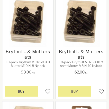
Brytbult- & Mutters
Brytbult- & Mutters
ats
ats
10-pack Brytbult M10x60 8.8
10-pack Brytbult M8x50 10.9
Mutter M10 Kl 8 Nylock
samt Mutter M8 Kl 10 Nylock
93,00
62,00
KR
KR
BUY
BUY
Add to favorites
Add 