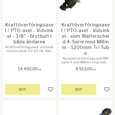
Kraftöverföringsaxe
Kraftöverföringsaxe
l / PTO-axel - Vidvink
l / PTO-axel - Vidvink
el - 3/8" - brytbult i
el - som Walterschei
båda ändarna
d 4-Serie med M8m
m - 1200mm Tri Tub
​Kraftöverföringsaxel, vidvinkel
med brytbult. För 65 Hk. Vikt:
e
36,7 kg
Komplett kraftuttagsaxel WA
serie 4 med M8mm förgrening.
1200 mm ände till ände i
14 450,00
8 913,00
stängt läge.
KR
KR
BUY
BUY
Add to favorites
Add 