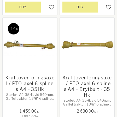
BUY
BUY
Add to favorites
Add 
14
%
Kraftöverföringsaxe
Kraftöverföringsaxe
l / PTO-axel 6-spline
l / PTO-axel 6-spline
s A4 - 35Hk
s A4 - Brytbult - 35
Hk
Storlek: A4. 35Hk vid 540rpm.
Gaffel traktor: 1 3/8" 6 splines,
Storlek: A4. 35Hk vid 540rpm.
snabbkoppling. Gaffel
Gaffel traktor: 1 3/8" 6 splines,
redskap: 1 3/8" 6 splines,
snabbkoppling. Gaffel
snabbkoppling. Se mer info
1 459,00
2 688,00
redskap: 1 3/8" 6 splines,
KR
KR
nedan!
brytbult. Längd: 1200mm. Lz:
1 694,00