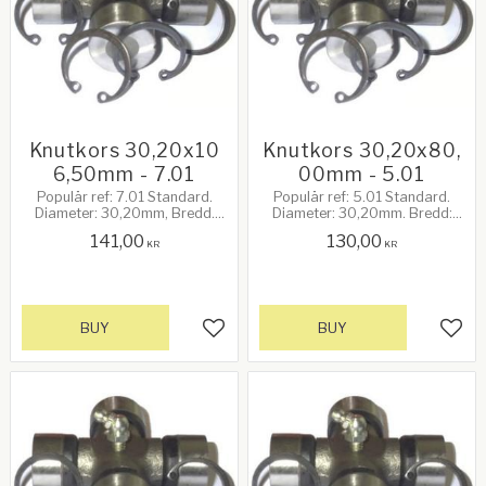
Knutkors 30,20x10
Knutkors 30,20x80,
6,50mm - 7.01
00mm - 5.01
Populär ref: 7.01 Standard.
Populär ref: 5.01 Standard.
Diameter: 30,20mm, Bredd.
Diameter: 30,20mm. Bredd:
106,50mm. 75Hk vid 540rpm
80,00mm. 47Hk vid 540rpm.
141,00
130,00
KR
KR
BUY
BUY
Add to favorites
Add 