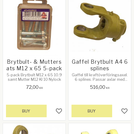
Brytbult- & Mutters
Gaffel Brytbult A4 6
ats M12 x 65 5-pack
splines
5-pack Brytbult M12 x 65 10.9
Gaffel till kraftöverföringsaxel.
samt Mutter M12 Kl 10 Nylock
6 splines. Passar axlar med
brytbult A4
72,00
516,00
KR
KR
BUY
BUY
Add to favorites
Add 