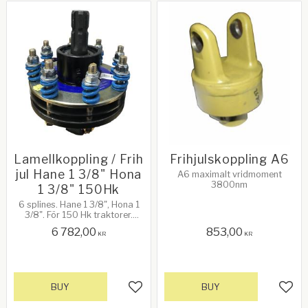
Lamellkoppling / Frih
Frihjulskoppling A6
jul Hane 1 3/8" Hona
A6 maximalt vridmoment
3800nm
1 3/8" 150Hk
6 splines. Hane 1 3/8", Hona 1
3/8". För 150 Hk traktorer.
1978 Nm vid 540 varv/min.
6 782,00
853,00
eller 1068 Nm vid 1000
KR
KR
varv/min 150 Hk koppling. Se
info nedan!
BUY
BUY
Add to favorites
Add 