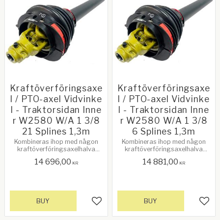
Kraftöverföringsaxe
Kraftöverföringsaxe
l / PTO-axel Vidvinke
l / PTO-axel Vidvinke
l - Traktorsidan Inne
l - Traktorsidan Inne
r W2580 W/A 1 3/8
r W2580 W/A 1 3/8
21 Splines 1,3m
6 Splines 1,3m
Kombineras ihop med någon
Kombineras ihop med någon
kraftöverföringsaxelhalva
kraftöverföringsaxelhalva
(ytter), redskapssidan.
(ytter), redskapssidan. Se
14 696,00
14 881,00
relaterade produkter!
KR
KR
BUY
BUY
Add to favorites
Add 