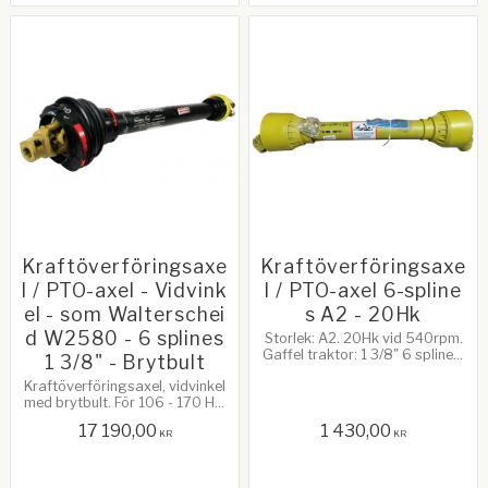
Kraftöverföringsaxe
Kraftöverföringsaxe
l / PTO-axel - Vidvink
l / PTO-axel 6-spline
el - som Walterschei
s A2 - 20Hk
d W2580 - 6 splines
Storlek: A2. 20Hk vid 540rpm.
Gaffel traktor: 1 3/8" 6 splines,
1 3/8" - Brytbult
snabbkoppling. Gaffel
Kraftöverföringsaxel, vidvinkel
redskap: 1 3/8" 6 splines,
med brytbult. För 106 - 170 Hk.
snabbkoppling
Komplett med Bare-Co Skydd.
17 190,00
1 430,00
Walterscheid W2580 Serie.
KR
KR