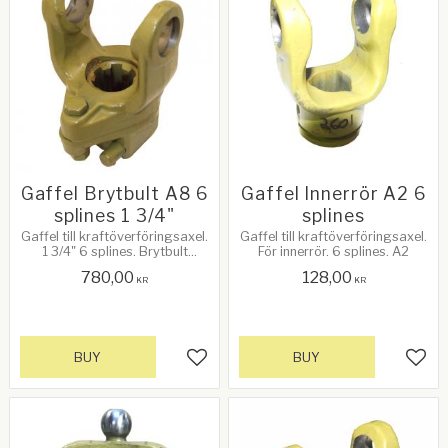
Gaffel Brytbult A8 6
Gaffel Innerrör A2 6
splines 1 3/4"
splines
Gaffel till kraftöverföringsaxel.
Gaffel till kraftöverföringsaxel.
1 3/4" 6 splines. Brytbult
För innerrör. 6 splines. A2
M12x60. Passar axlar med
780,00
128,00
brytbult A8
KR
KR
BUY
BUY
Add to favorites
Add 