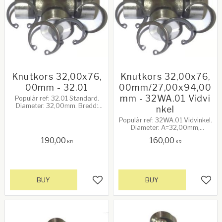
Knutkors 32,00x76,
Knutkors 32,00x76,
00mm - 32.01
00mm/27,00x94,00
mm - 32WA.01 Vidvi
Populär ref: 32.01 Standard.
Diameter: 32,00mm. Bredd:
nkel
76,00mm. 40Hk vid 540rpm.
Populär ref: 32WA.01 Vidvinkel.
Diameter: A=32,00mm,
B=27,00mm. Bredd:
190,00
160,00
X=76,00mm, Y=94,00mm.
KR
KR
40Hk vid 540rpm.
BUY
BUY
Add to favorites
Add 