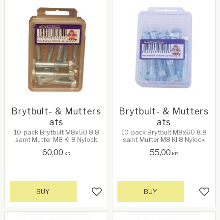
Brytbult- & Mutters
Brytbult- & Mutters
ats
ats
10-pack Brytbult M8x50 8.8
10-pack Brytbult M8x60 8.8
samt Mutter M8 Kl 8 Nylock
samt Mutter M8 Kl 8 Nylock
60,00
55,00
KR
KR
BUY
BUY
Add to favorites
Add 