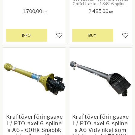
snabbkoppling. Gaffel
Gaffel traktor: 1 3/8" 6 splines,
redskap: 1 3/8" 6 splines,
snabbkoppling. Gaffel
snabbkoppling. Se mer info
1 700,00
2 485,00
redskap: 1 3/8" 6 splines,
KR
KR
nedan!
smatterkoppling.
INFO
BUY
Add to favorites
Add 
Kraftöverföringsaxe
Kraftöverföringsaxe
l / PTO-axel 6-spline
l / PTO-axel 6-spline
s A6 - 60Hk Snabbk
s A6 Vidvinkel som