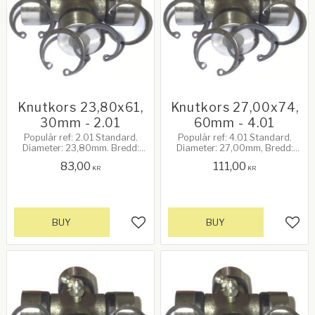
Knutkors 23,80x61,
Knutkors 27,00x74,
30mm - 2.01
60mm - 4.01
Populär ref: 2.01 Standard.
Populär ref: 4.01 Standard.
Diameter: 23,80mm. Bredd:
Diameter: 27,00mm, Bredd:
61,30mm. 20Hk vid 540rpm.
74,60mm. 35Hk vid 540rpm.
83,00
111,00
KR
KR
BUY
BUY
Add to favorites
Add 