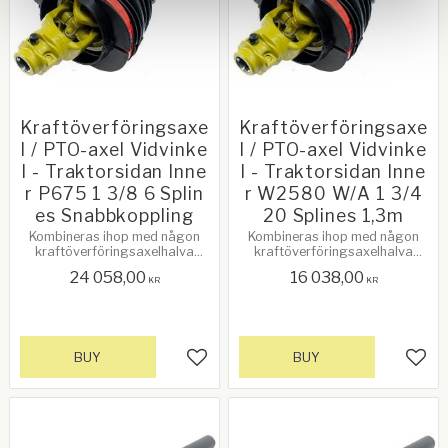
Kraftöverföringsaxe
Kraftöverföringsaxe
l / PTO-axel Vidvinke
l / PTO-axel Vidvinke
l - Traktorsidan Inne
l - Traktorsidan Inne
r P675 1 3/8 6 Splin
r W2580 W/A 1 3/4
es Snabbkoppling
20 Splines 1,3m
Kombineras ihop med någon
Kombineras ihop med någon
kraftöverföringsaxelhalva
kraftöverföringsaxelhalva
(ytter), redskapssidan. Se
(ytter), redskapssidan. Se
24 058,00
16 038,00
relaterade produkter!
relaterade produkter!
KR
KR
BUY
BUY
Add to favorites
Add 