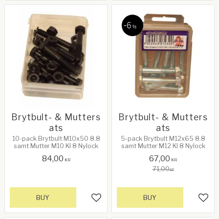
6
%
Brytbult- & Mutters
Brytbult- & Mutters
ats
ats
10-pack Brytbult M10x50 8.8
5-pack Brytbult M12x65 8.8
samt Mutter M10 Kl 8 Nylock
samt Mutter M12 Kl 8 Nylock
84,00
67,00
KR
KR
71,00
KR
BUY
BUY
Add to favorites
Add 