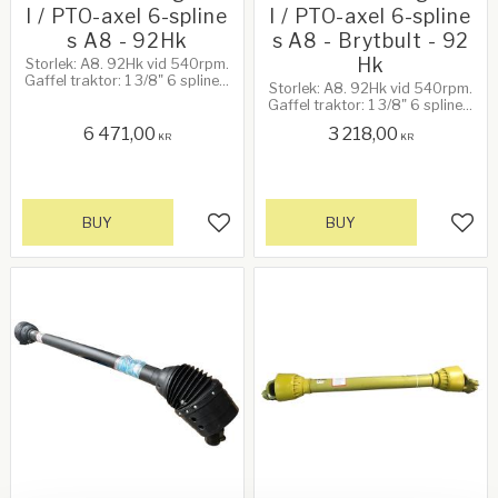
l / PTO-axel 6-spline
l / PTO-axel 6-spline
s A8 - 92Hk
s A8 - Brytbult - 92
Hk
Storlek: A8. 92Hk vid 540rpm.
Gaffel traktor: 1 3/8" 6 splines,
Storlek: A8. 92Hk vid 540rpm.
snabbkoppling. Gaffel
Gaffel traktor: 1 3/8" 6 splines,
redskap: 1 3/8" 6 splines,
snabbkoppling. Gaffel
snabbkoppling. Se mer info
6 471,00
3 218,00
redskap: 1 3/8" 6 splines,
KR
KR
nedan!
brytbult. Längd: 1200mm. Lz:
980mm
BUY
BUY
Add to favorites
Add 