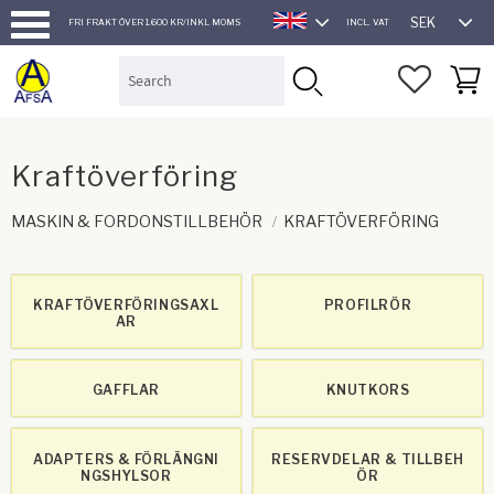
SEK
FRI FRAKT ÖVER 1.600 KR/INKL MOMS
INCL. VAT
ENGLISH
Menu
FAVORI
BASK
Kraftöverföring
MASKIN & FORDONSTILLBEHÖR
KRAFTÖVERFÖRING
KRAFTÖVERFÖRINGSAXL
PROFILRÖR
AR
GAFFLAR
KNUTKORS
ADAPTERS & FÖRLÄNGNI
RESERVDELAR & TILLBEH
NGSHYLSOR
ÖR