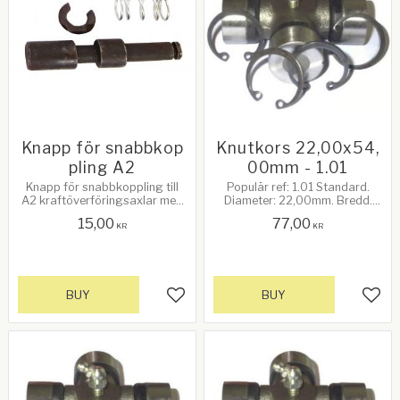
Knapp för snabbkop
Knutkors 22,00x54,
pling A2
00mm - 1.01
Knapp för snabbkoppling till
Populär ref: 1.01 Standard.
A2 kraftöverföringsaxlar med
Diameter: 22,00mm. Bredd.
brytbult. OBS! Vi kan bara
54,00mm. 14Hk vid 540rpm.
15,00
77,00
garantera att det passar våra
KR
KR
axlar
BUY
BUY
Add to favorites
Add 