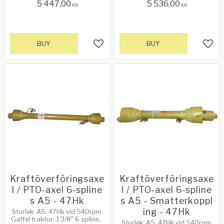
5 447,00
5 536,00
redskap: 1 3/8" 6 splines,
KR
KR
brytbult. Längd: 1350mm. Lz:
1200mm
BUY
BUY
Add to favorites
Add 
Kraftöverföringsaxe
Kraftöverföringsaxe
l / PTO-axel 6-spline
l / PTO-axel 6-spline
s A5 - 47Hk
s A5 - Smatterkoppl
ing - 47Hk
Storlek: A5. 47Hk vid 540rpm.
Gaffel traktor: 1 3/8" 6 splines,
Storlek: A5. 47Hk vid 540rpm.