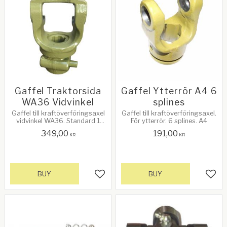
Gaffel Traktorsida
Gaffel Ytterrör A4 6
WA36 Vidvinkel
splines
Gaffel till kraftöverföringsaxel
Gaffel till kraftöverföringsaxel.
vidvinkel WA36. Standard 1
För ytterrör. 6 splines. A4
3/8" 6 splines
349,00
191,00
KR
KR
BUY
BUY
Add to favorites
Add 