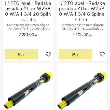
l / PTO-axel - Redska
l / PTO-axel - Redska
pssidan Ytter W258
pssidan Ytter W258
0 W/A 1 3/4 20 Splin
0 W/A 1 3/4 6 Spline
es 1,3m
s 1,3m
Kombineras ihop med någon
Kombineras ihop med någon
kraftöverföringsaxelhalva
kraftöverföringsaxelhalva
(inner), traktorsidan. Se
(inner), traktorsidan. Se
7 281,00
7 405,00
relaterade produkter!
relaterade produkter!
KR
KR
BUY
BUY
Add to favorites
Add 