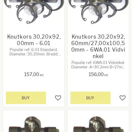
Knutkors 30,20x92,
Knutkors 30,20x92,
00mm - 6.01
60mm/27,00x100,5
0mm - 6WA.01 Vidvi
Populär ref: 6.01 Standard.
Diameter: 30,20mm. Bredd:
nkel
92,00mm. 60Hk vid 540rpm.
Populär ref: 6WA.01 Vidvinkel.
Diameter: A=30,2mm B=27mm
Diameter X=92,6mm
157,00
156,00
Y=100,5mm. 60Hk vid
KR
KR
540rpm.
BUY
BUY
Add to favorites
Add 