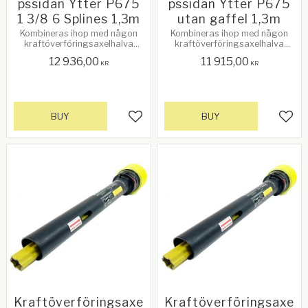
pssidan Ytter P675
pssidan Ytter P675
1 3/8 6 Splines 1,3m
utan gaffel 1,3m
Kombineras ihop med någon
Kombineras ihop med någon
kraftöverföringsaxelhalva
kraftöverföringsaxelhalva
(inner), traktorsidan. Se
(inner), traktorsidan. Se
12 936,00
11 915,00
relaterade produkter!
relaterade produkter!
KR
KR
BUY
BUY
Add to favorites
Add 
Kraftöverföringsaxe
Kraftöverföringsaxe