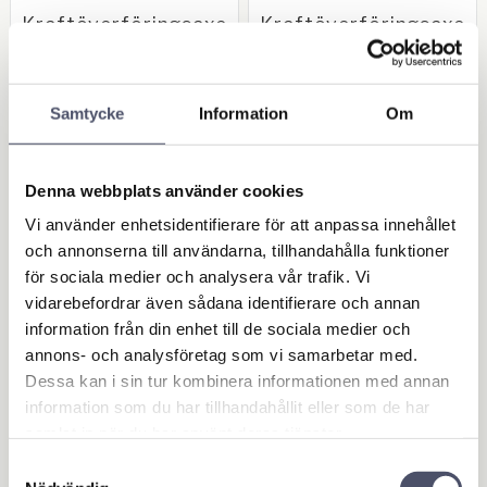
Kraftöverföringsaxe
Kraftöverföringsaxe
l / PTO-axel 6-spline
l / PTO-axel A8 1200
s A8 Vidvinkel som
mm 1 3/8 6 splines x
Waltersheid T36WA
1 3/4 20 splines bryt
Samtycke
Information
Om
bult
Storlek: A8. Vidvinkel T36WA-
1500mm. Gaffel traktor: 1 3/8"
Storlek: A8. 92Hk vid 540rpm.
6 splines, snabbkoppling.
Gaffel traktor: 1 3/8" 6 splines,
Gaffel redskap: 1 3/8" 6
snabbkoppling. Gaffel
splines, brytbult. Se mer info
12 325,00
2 749,00
Denna webbplats använder cookies
redskap: 1 3/4" 20 splines,
KR
KR
nedan!
brytbult
Vi använder enhetsidentifierare för att anpassa innehållet
och annonserna till användarna, tillhandahålla funktioner
BUY
BUY
för sociala medier och analysera vår trafik. Vi
Add to favorites
Add 
vidarebefordrar även sådana identifierare och annan
information från din enhet till de sociala medier och
annons- och analysföretag som vi samarbetar med.
Dessa kan i sin tur kombinera informationen med annan
information som du har tillhandahållit eller som de har
samlat in när du har använt deras tjänster.
Samtyckesval