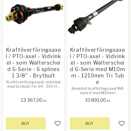
Kraftöverföringsaxe
Kraftöverföringsaxe
l / PTO-axel - Vidvink
l / PTO-axel - Vidvink
el - som Walterschei
el - som Walterschei
d 6-Serie - 6 splines
d 6-Serie med M10m
1 3/8" - Brytbult
m - 1210mm Tri Tub
e
Kraftöverföringsaxel, vidvinkel
med brytbult.​ För 64 - 100 Hk.
Komplett kraftuttagsaxel WA
Komplett med Bare-Co Skydd.
serie 6 med M10mm
Walterscheid 6 Serie. Se mer
förgrening. 1210 mm ände till
info nedan!
13 367,00
10 891,00
ände i stängt läge.
KR
KR
BUY
BUY
Add to favorites
Add 