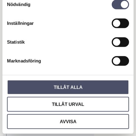
Nödvändig
Inställningar
Statistik
Motorsvets TS200B
S/CF
Marknadsföring
Mobil svets som är perfekt att
ta med där andra svetsar inte
klarar jobbet
53 997,00
KR
TILLÅT ALLA
TILLÅT URVAL
BUY
Add to favorites
AVVISA
OUTLET - REA