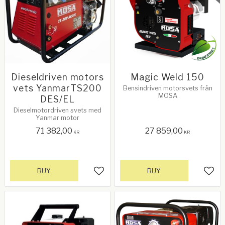
Dieseldriven motors
Magic Weld 150
vets YanmarTS200
Bensindriven motorsvets från
MOSA
DES/EL
Dieselmotordriven svets med
Yanmar motor
71 382,00
27 859,00
KR
KR
BUY
BUY
Add to favorites
Add 