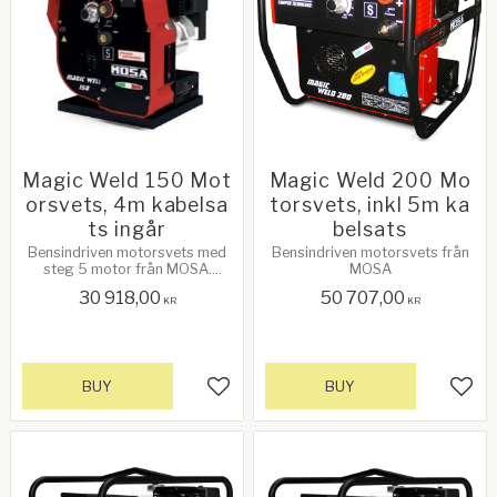
Magic Weld 150 Mot
Magic Weld 200 Mo
orsvets, 4m kabelsa
torsvets, inkl 5m ka
ts ingår
belsats
Bensindriven motorsvets med
Bensindriven motorsvets från
steg 5 motor från MOSA.
MOSA
Svetskabelsats ingår.
30 918,00
50 707,00
KR
KR
BUY
BUY
Add to favorites
Add 