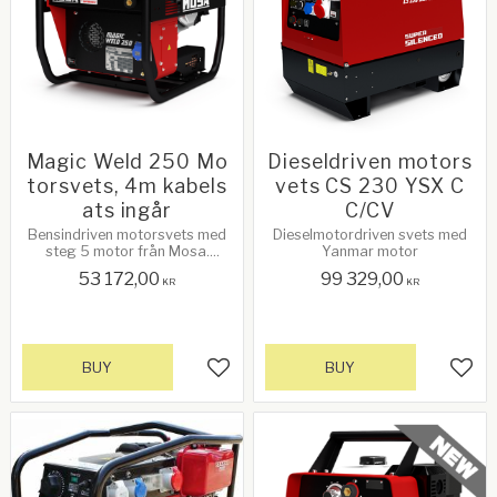
Magic Weld 250 Mo
Dieseldriven motors
torsvets, 4m kabels
vets CS 230 YSX C
ats ingår
C/CV
Bensindriven motorsvets med
Dieselmotordriven svets med
steg 5 motor från Mosa.
Yanmar motor
Kabelsats ingår
53 172,00
99 329,00
KR
KR
BUY
BUY
Add to favorites
Add 