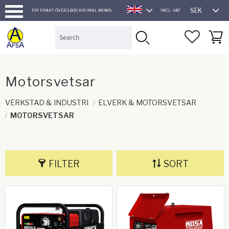
SEK
FRI FRAKT ÖVER 1.600 KR/INKL MOMS
INCL. VAT
ENGLISH
Menu
FAVORI
BASK
Motorsvetsar
VERKSTAD & INDUSTRI
ELVERK & MOTORSVETSAR
MOTORSVETSAR
FILTER
SORT