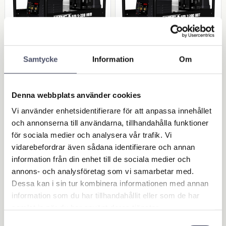
Samtycke
Information
Om
Motorsvets GM 5-2
Motorsvets GM 7-2
Denna webbplats använder cookies
00 HBM, 4m kabelsa
00 HBT, 4m kabelsa
ts ingår
ts ingår
Vi använder enhetsidentifierare för att anpassa innehållet
Bensindriven motorsvets -
Bensinmotordriven svets. 4m
och annonserna till användarna, tillhandahålla funktioner
Honda GX390 Motor - Enfas
svetskabel ingår
asynkron generator. Kabelsats
för sociala medier och analysera vår trafik. Vi
36 860,00
39 895,00
ingår
KR
KR
vidarebefordrar även sådana identifierare och annan
information från din enhet till de sociala medier och
annons- och analysföretag som vi samarbetar med.
BUY
BUY
Dessa kan i sin tur kombinera informationen med annan
Add to favorites
Add 
information som du har tillhandahållit eller som de har
samlat in när du har använt deras tjänster.
Samtyckesval