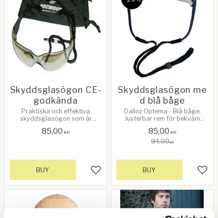
%
Skyddsglasögon CE-
Skyddsglasögon me
godkända
d blå båge
Praktiska och effektiva
Dalloz Optema - Blå båge.
skyddsglasögon som är
Justerbar rem för bekväm
behandlade för att förhindra
användning och minskad risk
85,00
85,00
imma på linserna. CE-
att dom åker av. Lätt viktare
KR
KR
godkända.
94,00
KR
BUY
BUY
Add to favorites
Add 