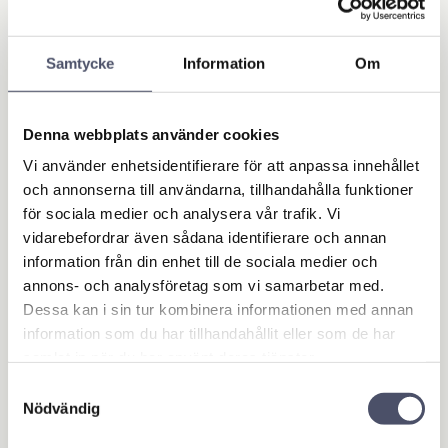
Samtycke
Information
Om
Denna webbplats använder cookies
Vi använder enhetsidentifierare för att anpassa innehållet
Skyddsmask med pa
Varselväst - X-Large
och annonserna till användarna, tillhandahålla funktioner
rtikelfilter C50
​Gul front med reflexer samt
blå/navy färgad rygg. Storlek
för sociala medier och analysera vår trafik. Vi
2 filter per mask. För
X-Large. EN20471 PU-belagd
spraymålning och organiska
vidarebefordrar även sådana identifierare och annan
polyesterhölje. Tejpade
ångor med låg toxicitet
sömmar för bästa komfort.
38,00
445,00
information från din enhet till de sociala medier och
KR
KR
Mer info nedan
annons- och analysföretag som vi samarbetar med.
Dessa kan i sin tur kombinera informationen med annan
information som du har tillhandahållit eller som de har
BUY
BUY
Add to favorites
Add 
samlat in när du har använt deras tjänster.
Samtyckesval
Nödvändig
OUTLET - REA