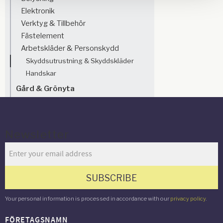
Elektronik
Verktyg & Tillbehör
Fästelement
Arbetskläder & Personskydd
Skyddsutrustning & Skyddskläder
Handskar
Gård & Grönyta
Newsletter
SUBSCRIBE
Your personal information is processed in accordance with our
privacy policy
.
FÖRETAGSNAMN