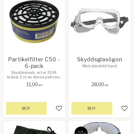
Partikelfilter C50 -
Skyddsglasögon
6-pack
Med elastiskt band
Skyddsmask, art.nr 3134,
kräver 2 st av dessa patroner.
Gaspatron för spraymålning
11,00
28,00
och organiska ångor med låg
KR
KR
toxicitet
BUY
BUY
Add to favorites
Add 
10