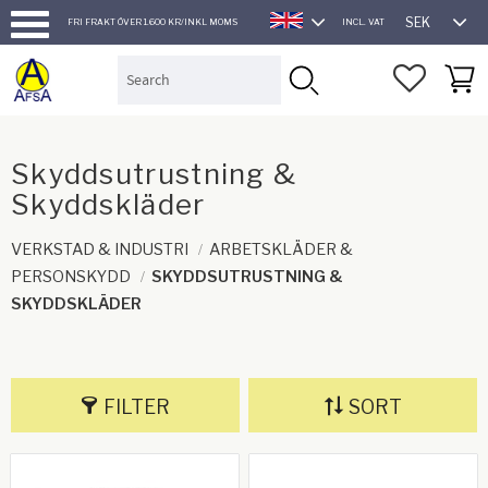
SEK
FRI FRAKT ÖVER 1.600 KR/INKL MOMS
INCL. VAT
ENGLISH
Menu
FAVORI
BASK
Skyddsutrustning &
Skyddskläder
VERKSTAD & INDUSTRI
ARBETSKLÄDER &
PERSONSKYDD
SKYDDSUTRUSTNING &
SKYDDSKLÄDER
FILTER
SORT