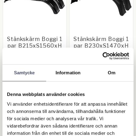
Stänkskärm Boggi 1
Stänkskärm Boggi 1
par B215xS1560xH
par B230xS1470xH
440
425
1 par stänkskärmar till
1 par stänkskärmar till
boggivagn. Plast. Bredd
boggivagn. Plast. Bredd
215mm. Spännvidd: 1560mm.
230mm. Spännvidd: 1470mm.
1 274,00
1 201,00
Samtycke
Information
Om
Höjd: 440mm. Passar bl.a Ifor
Höjd: 425mm. Passar bl.a Ifor
KR
KR
Williams
Williams hästtransporter
Denna webbplats använder cookies
BUY
BUY
Add to favorites
Add 
Vi använder enhetsidentifierare för att anpassa innehållet
och annonserna till användarna, tillhandahålla funktioner
för sociala medier och analysera vår trafik. Vi
OUTLET - REA
vidarebefordrar även sådana identifierare och annan
Maskin & Fordonstillbehör
information från din enhet till de sociala medier och