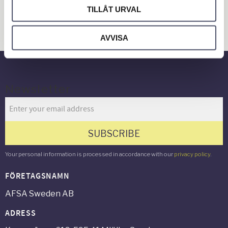
Hus & Hem
TILLÅT URVAL
Verkstad & Industri
AVVISA
Gård & Grönyta
Newsletter
SUBSCRIBE
Your personal information is processed in accordance with our
privacy policy
.
FÖRETAGSNAMN
AFSA Sweden AB
ADRESS