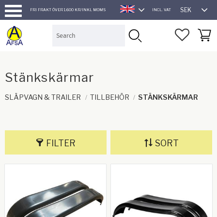
SEK
FRI FRAKT ÖVER 1.600 KR/INKL MOMS
INCL. VAT
ENGLISH
Menu
FAVORI
BASK
Stänkskärmar
SLÄPVAGN & TRAILER
TILLBEHÖR
STÄNKSKÄRMAR
FILTER
SORT