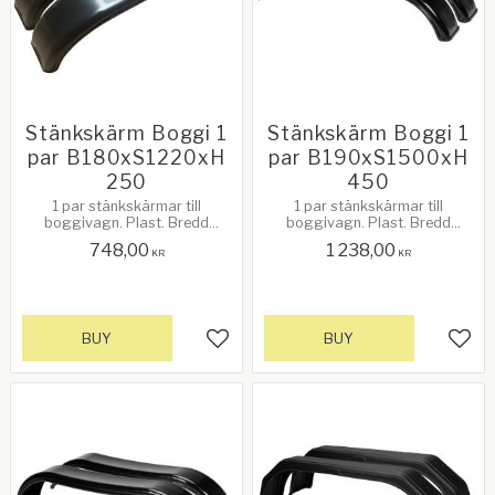
Stänkskärm Boggi 1
Stänkskärm Boggi 1
par B180xS1220xH
par B190xS1500xH
250
450
1 par stänkskärmar till
1 par stänkskärmar till
boggivagn. Plast. Bredd
boggivagn. Plast. Bredd
180mm. Spännvidd: 1220mm.
190mm. Spännvidd: 1500mm.
748,00
1 238,00
Höjd: 250mm. Passar bl.a Ifor
Höjd: 450mm. Passar bl.a Ifor
KR
KR
Williams
Williams
BUY
BUY
Add to favorites
Add 