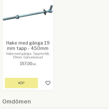
Hake med gänga 19
mm tapp - 450mm
Hake med gänga. Tapptorlek:
19mm. Galvanizerad
157,00
KR
KÖP
Lägg till i favoriter
Omdömen