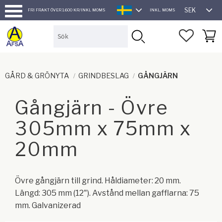
SEK
FRI FRAKT ÖVER 1.600 KR/INKL MOMS
INKL. MOMS
SVENSKA
Meny
FAVORI
KUND
GÅRD & GRÖNYTA
GRINDBESLAG
GÅNGJÄRN
Gångjärn - Övre
305mm x 75mm x
20mm
Övre gångjärn till grind. Håldiameter: 20 mm.
Längd: 305 mm (12"). Avstånd mellan gafflarna: 75
mm. Galvanizerad