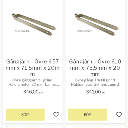
Gångjärn - Övre 457
Gångjärn - Övre 610
mm x 71,5mm x 20m
mm x 73,5mm x 20
m
mm
Övre gångjärn till grind.
Övre gångjärn till grind.
Håldiameter: 20 mm. Längd:
Håldiameter: 20 mm. Längd:
457 mm (18"). Avstånd mellan
610 mm (24"). Avstånd mellan
346,00
341,00
gafflarna: 71,5 mm.
gafflarna: 73,5 mm.
KR
KR
Galvanizerad
Galvanizerad
KÖP
KÖP
Lägg till i favoriter
Lägg 