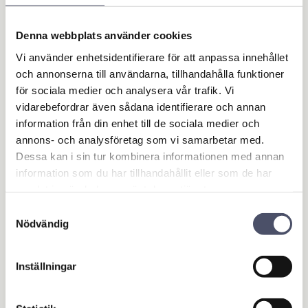
Denna webbplats använder cookies
Vi använder enhetsidentifierare för att anpassa innehållet
och annonserna till användarna, tillhandahålla funktioner
för sociala medier och analysera vår trafik. Vi
vidarebefordrar även sådana identifierare och annan
Hake 19 mm tapp
Hake med gänga 19
information från din enhet till de sociala medier och
mm tapp - 95mm gä
Bultdiameter: 19 mm. Storlek
annons- och analysföretag som vi samarbetar med.
på monteringsplatta: 200 mm
nga
x 50 mm. Storlek
Dessa kan i sin tur kombinera informationen med annan
Hake med gänga. Rund
monteringshål: 14,5 mm.
information som du har tillhandahållit eller som de har
sektion. Tapptorlek: 19mm.
Galvanizerad. Se mer info
Galvanizerad
nedan!
samlat in när du har använt deras tjänster.
144,00
134,00
KR
KR
Samtyckesval
Nödvändig
KÖP
KÖP
Lägg till i favoriter
Lägg 
Inställningar