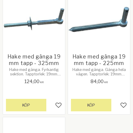
Hake med gänga 19
Hake med gänga 19
mm tapp - 325mm
mm tapp - 225mm
Hake med gänga. Fyrkantig
Hake med gänga. Gänga hela
sektion. Tapptorlek: 19mm.
vägen. Tapptorlek: 19mm.
Galvanizerad
Galvanizerad
124,00
84,00
KR
KR
KÖP
KÖP
Lägg till i favoriter
Lägg 