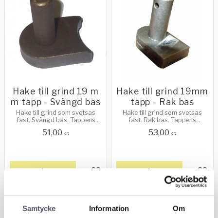
Hake till grind 19 m
Hake till grind 19mm
m tapp - Svängd bas
tapp - Rak bas
Hake till grind som svetsas
Hake till grind som svetsas
fast. Svängd bas. Tappens
fast. Rak bas. Tappens
diameter: 19 mm
diameter: 19 mm. Bredd: 50mm
51,00
53,00
KR
KR
KÖP
KÖP
Lägg till i favoriter
Lägg 
Samtycke
Information
Om