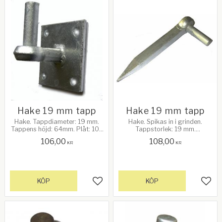
Hake 19 mm tapp
Hake 19 mm tapp
Hake. Tappdiameter: 19 mm.
Hake. Spikas in i grinden.
Tappens höjd: 64mm. Plåt: 102
Tappstorlek: 19 mm.
mm (4") x 102 mm (4"). Avstånd
Galvanizerad
106,00
108,00
platta till C/C tapp: 67 mm.
KR
KR
Galvanizerad
KÖP
KÖP
Lägg till i favoriter
Lägg 