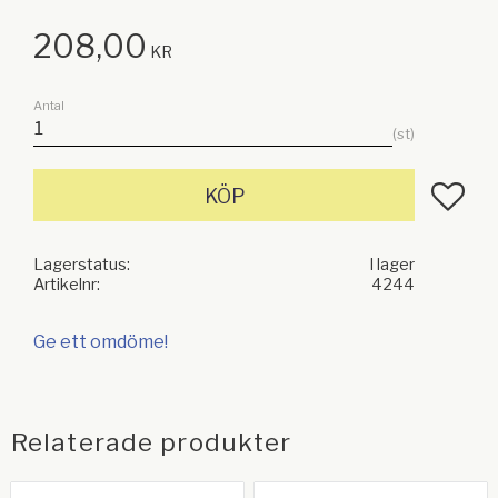
208,00
KR
Antal
st
Lägg till
KÖP
Lagerstatus
I lager
Artikelnr
4244
Ge ett omdöme!
Relaterade produkter