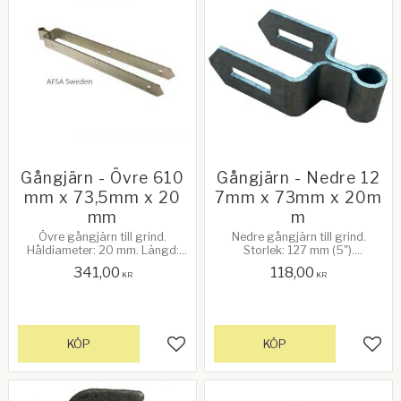
Gångjärn - Övre 610
Gångjärn - Nedre 12
mm x 73,5mm x 20
7mm x 73mm x 20m
mm
m
Övre gångjärn till grind.
Nedre gångjärn till grind.
Håldiameter: 20 mm. Längd:
Storlek: 127 mm (5").
610 mm (24"). Avstånd mellan
Galvanizerad. Hål: 20 mm.
341,00
118,00
gafflarna: 73,5 mm.
Innerbredd: 73 mm. C/C hål i
KR
KR
Galvanizerad
fäste - bockning: 90 mm. Se
bild 2 för mått!
KÖP
KÖP
Lägg till i favoriter
Lägg 