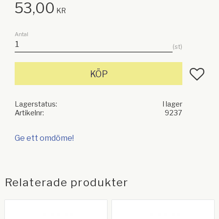
53,00
KR
Antal
st
Lägg till
KÖP
Lagerstatus
I lager
Artikelnr
9237
Ge ett omdöme!
Relaterade produkter