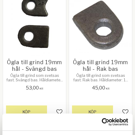
Ögla till grind 19mm
Ögla till grind 19mm
hål - Svängd bas
hål - Rak bas
Ögla till grind som svetsas
Ögla till grind som svetsas
fast. Svängd bas. Håldiameter:
fast. Rak bas. Håldiameter: 19
19 mm
mm
53,00
45,00
KR
KR
KÖP
KÖP
Lägg till i favoriter
Lägg 