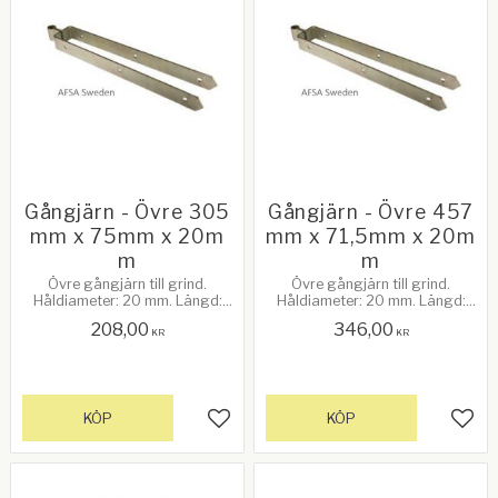
Gångjärn - Övre 305
Gångjärn - Övre 457
mm x 75mm x 20m
mm x 71,5mm x 20m
m
m
Övre gångjärn till grind.
Övre gångjärn till grind.
Håldiameter: 20 mm. Längd:
Håldiameter: 20 mm. Längd:
305 mm (12"). Avstånd mellan
457 mm (18"). Avstånd mellan
208,00
346,00
gafflarna: 75 mm.
gafflarna: 71,5 mm.
KR
KR
Galvanizerad
Galvanizerad
KÖP
KÖP
Lägg till i favoriter
Lägg 