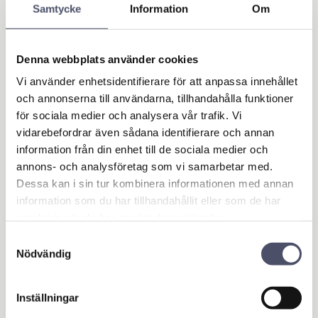
Samtycke
Information
Om
Denna webbplats använder cookies
Vi använder enhetsidentifierare för att anpassa innehållet
och annonserna till användarna, tillhandahålla funktioner
för sociala medier och analysera vår trafik. Vi
vidarebefordrar även sådana identifierare och annan
Gångjärn till grind M
Gångjärn till grind M
information från din enhet till de sociala medier och
19 x 102 mm x 19 m
20 x 165 mm x 20 m
annons- och analysföretag som vi samarbetar med.
m hål
m hål
Dessa kan i sin tur kombinera informationen med annan
Varmgalvaniserad öglebult
Varmgalvaniserad öglebult
som används som gångjärn till
som används som gångjärn till
information som du har tillhandahållit eller som de har
grind. Gänga: M19. Längd: 102
grind. Gänga: M20. Gängans
66,00
71,00
mm. Håldiameter: 19 mm (3/4")
längd: 165mm. Håldiameter:
KR
KR
samlat in när du har använt deras tjänster.
20mm med tolerans +/- 1mm
Samtyckesval
Nödvändig
KÖP
KÖP
Lägg till i favoriter
Lägg 
Inställningar