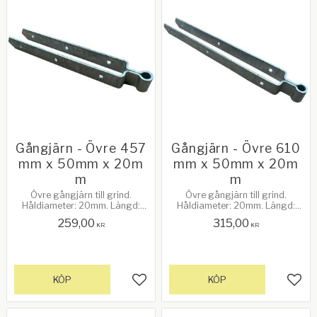
Gångjärn - Övre 457
Gångjärn - Övre 610
mm x 50mm x 20m
mm x 50mm x 20m
m
m
Övre gångjärn till grind.
Övre gångjärn till grind.
Håldiameter: 20mm. Längd:
Håldiameter: 20mm. Längd:
457mm (18"). Avstånd mellan
610mm (24"). Avstånd mellan
259,00
315,00
gafflarna: 50mm.
gafflarna: 50mm.
KR
KR
Galvanizerad
Galvanizerad
KÖP
KÖP
Lägg till i favoriter
Lägg 