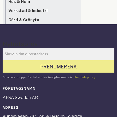
Hus & Hem
Verkstad & Industri
Gård & Grönyta
Nyhetsbrev
PRENUMERERA
Dina personuppgifter behandlas i enlighet med vår
integritetspolicy
.
FÖRETAGSNAMN
AFSA Sweden AB
ADRESS
Kungsvägen 61C, 595 41 Mjölby, Sverige