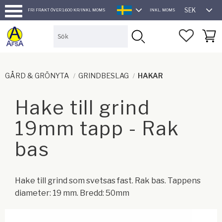
SEK
FRI FRAKT ÖVER 1.600 KR/INKL MOMS
INKL. MOMS
SVENSKA
Meny
FAVORI
KUND
GÅRD & GRÖNYTA
GRINDBESLAG
HAKAR
Hake till grind
19mm tapp - Rak
bas
Hake till grind som svetsas fast. Rak bas. Tappens
diameter: 19 mm. Bredd: 50mm