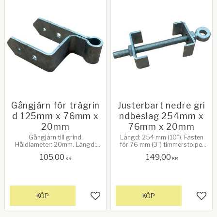
Gångjärn för trägrin
​Justerbart nedre gri
d 125mm x 76mm x
ndbeslag 254mm x
20mm
76mm x 20mm
Gångjärn till grind.
Längd: 254 mm (10”), Fästen
Håldiameter: 20mm. Längd:
för 76 mm (3”) timmerstolpe,
125mm (5"). Avstånd mellan
Ytbehandling: Galvaniserad​
105,00
149,00
gafflarna: 76mm (3").
KR
KR
Galvanizerad
KÖP
KÖP
Lägg till i favoriter
Lägg 