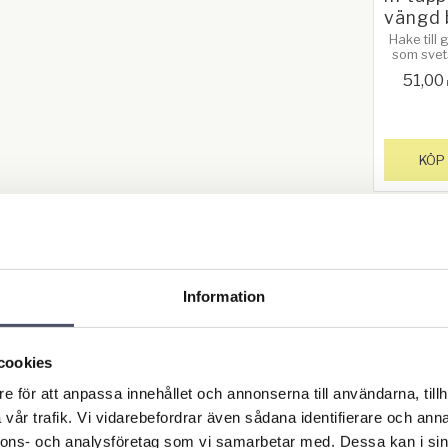
vängd 
Hake till 
som svet
fast. Sv
51,00
bas. Tap
diameter
mm
KÖP
Information
Hake 
cookies
gänga
mm tap
e för att anpassa innehållet och annonserna till användarna, tillh
95mm
vår trafik. Vi vidarebefordrar även sådana identifierare och anna
nga
nnons- och analysföretag som vi samarbetar med. Dessa kan i sin