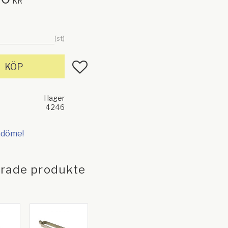
KR
st
Lägg till i favoriter
KÖP
I lager
4246
mdöme!
erade produkte