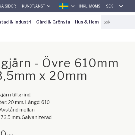
SEK
NA SIDOR
KUNDTJÄNST
INKL. MOMS
SVENSKA
stad & Industri
Gård & Grönyta
Hus & Hem
gjärn - Övre 610mm
3,5mm x 20mm
ärn till grind.
er: 20 mm. Längd: 610
 Avstånd mellan
: 73,5 mm. Galvanizerad
00