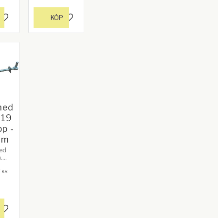
erad
KÖP
Lägg till i favoriter
Lägg till i favoriter
med
 19
p -
mm
ed
.
ek:
0
.
KR
erad
Lägg till i favoriter