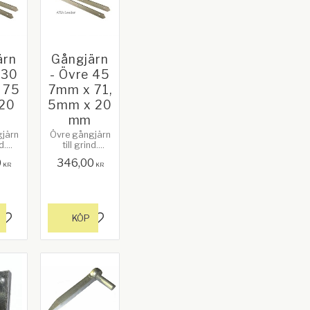
ärn
Gångjärn
 30
- Övre 45
 75
7mm x 71,
20
5mm x 20
mm
järn
Övre gångjärn
d.
till grind.
ter:
Håldiameter:
0
346,00
ngd:
20 mm. Längd:
KR
KR
2").
457 mm (18").
ellan
Avstånd mellan
: 75
gafflarna: 71,5
mm.
erad
Galvanizerad
KÖP
Lägg till i favoriter
Lägg till i favoriter