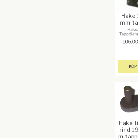
Hake 
mm ta
Hake.
Tappdiame
19 mm
106,0
Tappens h
64mm. Pl
102 mm (4
102 mm (
Avstånd p
till C/C t
KÖP
67 mm
Galvaniz
Hake ti
rind 1
m tapp