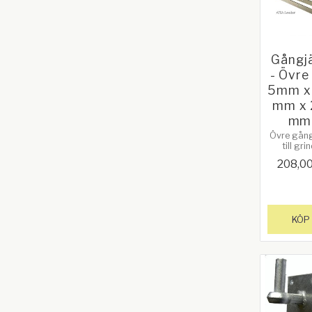
Gångj
- Övre
5mm x
mm x 
mm
Övre gång
till grin
Håldiame
208,0
20 mm. Lä
305 mm (1
Avstånd m
gafflarna
mm.
Galvaniz
KÖP