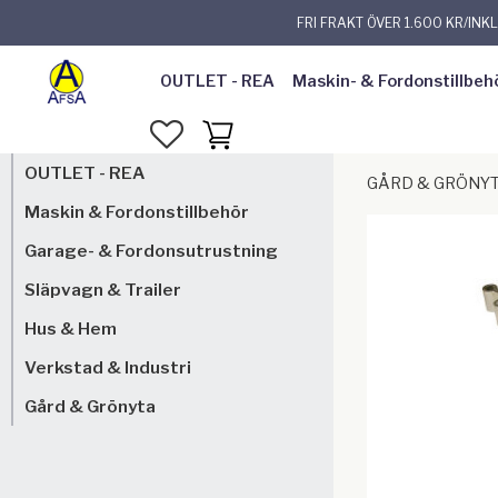
FRI FRAKT ÖVER 1.600 KR/INK
OUTLET - REA
Maskin- & Fordonstillbeh
FAVORITER
KUNDVAGN
OUTLET - REA
GÅRD & GRÖNY
Maskin & Fordonstillbehör
Garage- & Fordonsutrustning
Släpvagn & Trailer
Hus & Hem
Verkstad & Industri
Gård & Grönyta