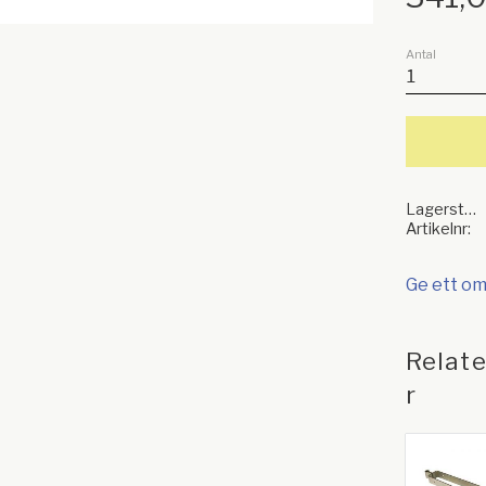
Antal
Lagerstatus
Artikelnr
Ge ett o
Relat
r