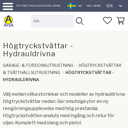
SEK
FRI FRAKT ÖVER 1.600 KR/INKL MOMS
INKL. MOMS
SVENSKA
Meny
FAVORI
KUND
Högtryckstvättar -
Hydrauldrivna
GARAGE- & FORDONSUTRUSTNING
HÖGTRYCKSTVÄTTAR
& TVÄTTHALLSUTRUSTNING
HÖGTRYCKSTVÄTTAR -
HYDRAULDRIVNA
Välj mellan olika storlekar och modeller av hydrauldrivna
högtryckstvättar nedan. Ger smutsiga ytor en ny
rengörningsupplevelse med hög prestanda.
Högtryckstvätten ansluts med ingång och retur för
oljan. Komplett med slang och pistol.