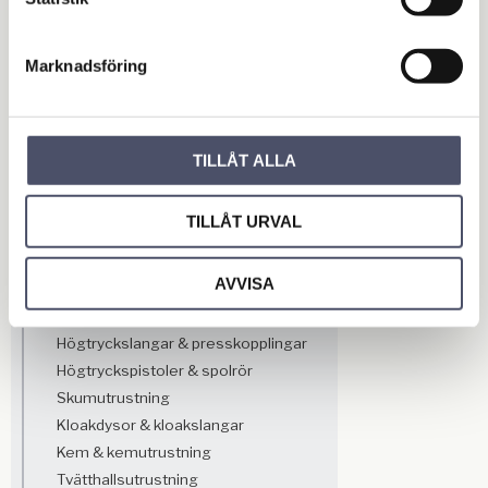
Högtryckstvättar &
Tvätthallsutrustning
Marknadsföring
Högtryckstvättar - Enfas
Högtryckstvättar - Trefas
Högtryckstvättar - Hetvatten
Högtryckstvättar - Hydrauldrivna
TILLÅT ALLA
Högtryckstvättar - Bensindrivna
Högtryckstvättar - Stationära
TILLÅT URVAL
Högtryckspumpar
Reparationssatser
AVVISA
Tillbehör
Munstycken & tillbehör
Högtryckslangar & presskopplingar
Högtryckspistoler & spolrör
Skumutrustning
Kloakdysor & kloakslangar
Kem & kemutrustning
Tvätthallsutrustning