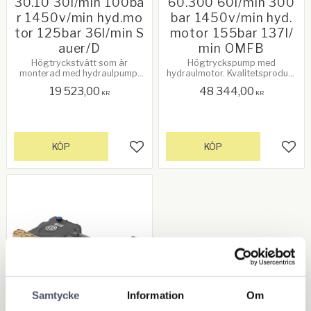
30.10 30l/min 100ba
60.300 60l/min 300
r 1450v/min hyd.mo
bar 1450v/min hyd.
tor 125bar 36l/min S
motor 155bar 137l/
auer/D
min OMFB
Högtryckstvätt som är
Högtryckspump med
monterad med hydraulpump.
hydraulmotor. Kvalitetsprodukt
Kvalitetsprodukt från Annovi
från Annovi Reverberi, Italien.
19 523,00
48 344,00
Reverberi, Italien. Se mer info
Se mer info nedan!
KR
KR
nedan!
KÖP
KÖP
Lägg till i favoriter
Lägg 
Samtycke
Information
Om