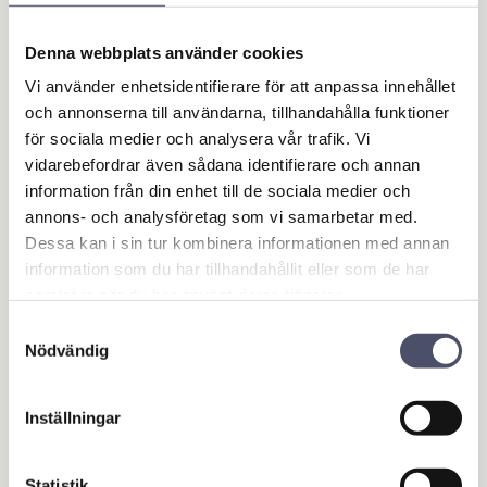
Hydrauldriven högtr
Denna webbplats använder cookies
yckstvätt HYD-RTD
100.200 100l/min 2
Vi använder enhetsidentifierare för att anpassa innehållet
00bar 1000v/min hy
och annonserna till användarna, tillhandahålla funktioner
d.motor 240 bar 95
för sociala medier och analysera vår trafik. Vi
l/min
vidarebefordrar även sådana identifierare och annan
Högtryckstvätt som är
information från din enhet till de sociala medier och
monterad med hydraulpump.
Kvalitetsprodukt från Annovi
annons- och analysföretag som vi samarbetar med.
91 967,00
Reverberi, Italien.
KR
Dessa kan i sin tur kombinera informationen med annan
information som du har tillhandahållit eller som de har
samlat in när du har använt deras tjänster.
KÖP
Lägg till i favoriter
Samtyckesval
Nödvändig
OUTLET - REA
Inställningar
Maskin & Fordonstillbehör
Garage- & Fordonsutrustning
Statistik