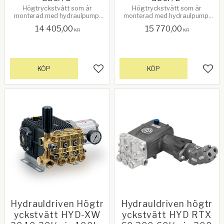
Högtryckstvätt som är
Högtryckstvätt som är
monterad med hydraulpump.
monterad med hydraulpump.
Kvalitetsprodukt från Annovi
Kvalitetsprodukt från Annovi
14 405,00
15 770,00
Reverberi, Italien. Se mer info
Reverberi, Italien. Se mer info
KR
KR
nedan!
nedan!
KÖP
KÖP
Lägg till i favoriter
Lägg 
Hydrauldriven Högtr
Hydrauldriven högtr
yckstvätt HYD-XW
yckstvätt HYD RTX