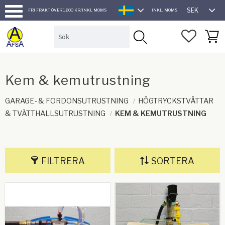
SEK
FRI FRAKT ÖVER 1.600 KR/INKL MOMS
INKL. MOMS
SVENSKA
Meny
FAVORI
KUND
Kem & kemutrustning
GARAGE- & FORDONSUTRUSTNING
HÖGTRYCKSTVÄTTAR
& TVÄTTHALLSUTRUSTNING
KEM & KEMUTRUSTNING
FILTRERA
SORTERA