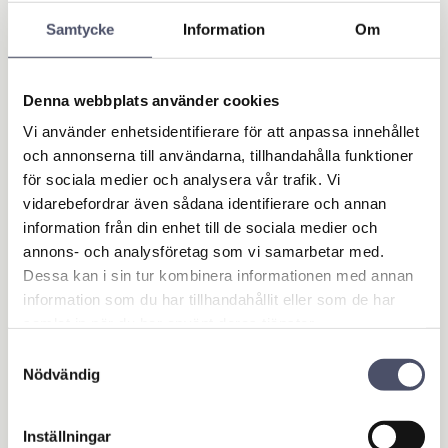
Samtycke
Information
Om
Denna webbplats använder cookies
Vi använder enhetsidentifierare för att anpassa innehållet
och annonserna till användarna, tillhandahålla funktioner
för sociala medier och analysera vår trafik. Vi
Kemhandtag med 6
Kemhandtag med 6
vidarebefordrar även sådana identifierare och annan
00 mm plastlans uta
00 mm rostfri lans u
information från din enhet till de sociala medier och
n munstycke
tan munstycke
annons- och analysföretag som vi samarbetar med.
Kemhandtag med 600 mm
Kemhandtag med 600 mm
rostfri lans utan munstycke.
rostfri lans utan munstycke.
Dessa kan i sin tur kombinera informationen med annan
278,00
447,00
KR
KR
information som du har tillhandahållit eller som de har
samlat in när du har använt deras tjänster.
Samtyckesval
Nödvändig
KÖP
KÖP
Lägg till i favoriter
Lägg 
Inställningar