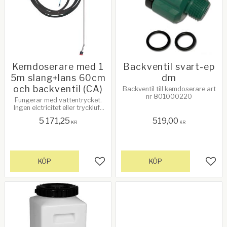
Kemdoserare med 1
Backventil svart-ep
5m slang+lans 60cm
dm
och backventil (CA)
Backventil till kemdoserare art
nr 801000220
Fungerar med vattentrycket.
Ingen elctricitet eller tryckluft
krävs. Se mer info nedan!
5 171,25
519,00
KR
KR
KÖP
KÖP
Lägg till i favoriter
Lägg 