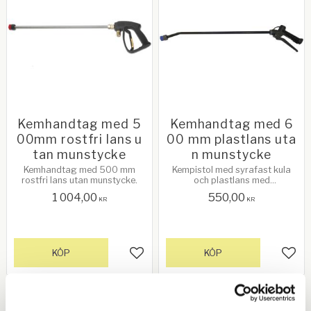
Kemhandtag med 5
Kemhandtag med 6
00mm rostfri lans u
00 mm plastlans uta
tan munstycke
n munstycke
Kemhandtag med 500 mm
Kempistol med syrafast kula
rostfri lans utan munstycke.
och plastlans med
mustycksmutter utan
1 004,00
550,00
munstycke.
KR
KR
KÖP
KÖP
Lägg till i favoriter
Lägg 