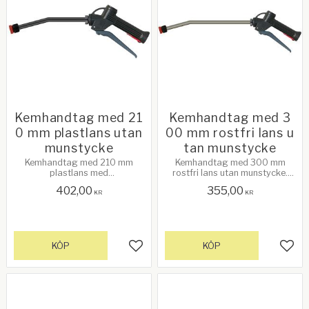
Kemhandtag med 21
Kemhandtag med 3
0 mm plastlans utan
00 mm rostfri lans u
munstycke
tan munstycke
Kemhandtag med 210 mm
Kemhandtag med 300 mm
plastlans med
rostfri lans utan munstycke.
munstyckshållare.
Anslutning 1/2" inv gänga
402,00
355,00
Kemmunstycke tillkommer.
KR
KR
KÖP
KÖP
Lägg till i favoriter
Lägg 