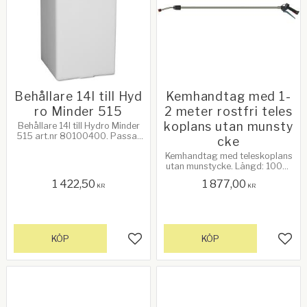
Behållare 14l till Hyd
Kemhandtag med 1-
ro Minder 515
2 meter rostfri teles
koplans utan munsty
Behållare 14l till Hydro Minder
515 art.nr 80100400. Passar
cke
till konsol art nr 801000402.
Kemhandtag med teleskoplans
Volym: 14 liter
utan munstycke. Längd: 1000-
2000mm
1 422,50
1 877,00
KR
KR
KÖP
KÖP
Lägg till i favoriter
Lägg 