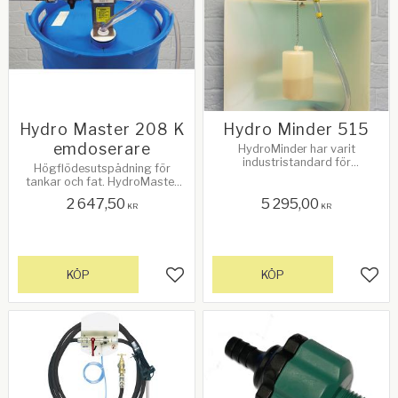
Hydro Master 208 K
Hydro Minder 515
emdoserare
HydroMinder har varit
industristandard för
Högflödesutspädning för
vätskenivåunderhåll i över 20
tankar och fat. HydroMaster
år. För att hålla behållare fylld
blandare för fat eller
med färdigblandad lösning. Se
2 647,50
5 295,00
väggmontage. Se mer info
KR
KR
mer info!
nedan!
KÖP
KÖP
Lägg till i favoriter
Lägg 