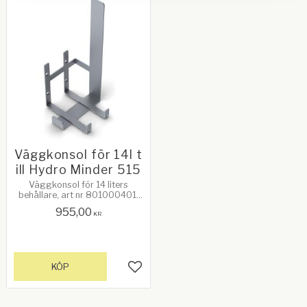
Väggkonsol för 14l t
ill Hydro Minder 515
Väggkonsol för 14 liters
behållare, art nr 801000401,
för Hydro Minder 515 art nr
955,00
801000400.
KR
KÖP
Lägg till i favoriter