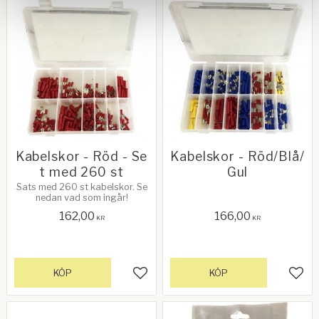
Kabelskor - Röd - Se
Kabelskor - Röd/Blå/
t med 260 st
Gul
Sats med 260 st kabelskor. Se
nedan vad som ingår!
162,00
166,00
KR
KR
KÖP
KÖP
Lägg till i favoriter
Lägg 