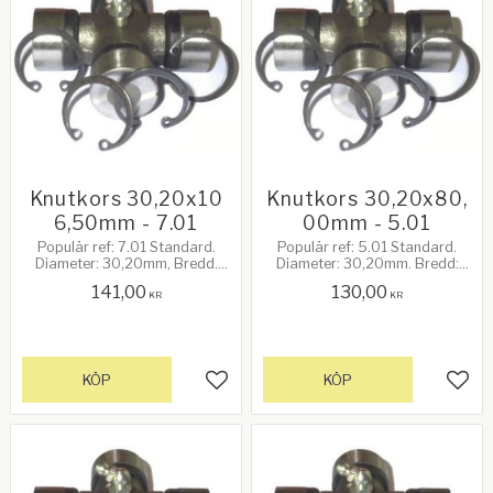
Knutkors 30,20x10
Knutkors 30,20x80,
6,50mm - 7.01
00mm - 5.01
Populär ref: 7.01 Standard.
Populär ref: 5.01 Standard.
Diameter: 30,20mm, Bredd.
Diameter: 30,20mm. Bredd:
106,50mm. 75Hk vid 540rpm
80,00mm. 47Hk vid 540rpm.
141,00
130,00
KR
KR
KÖP
KÖP
Lägg till i favoriter
Lägg 