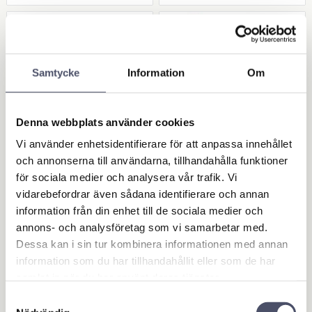
Samtycke
Information
Om
Denna webbplats använder cookies
Vi använder enhetsidentifierare för att anpassa innehållet
och annonserna till användarna, tillhandahålla funktioner
Hålbom Kat.1 Kubot
Kabelskor - Blå - Set
för sociala medier och analysera vår trafik. Vi
a eller liknande
med 280 st
vidarebefordrar även sådana identifierare och annan
Till Kubota eller liknande.
Sats med 280 st kabelskor. Se
information från din enhet till de sociala medier och
A=615mm, B=475mm,
nedan vad som ingår!
C=70mm, D=50mm, E=Kat.1
annons- och analysföretag som vi samarbetar med.
426,00
200,00
22mm (7/8"), F=12mm, G=5 hål.
KR
KR
Dessa kan i sin tur kombinera informationen med annan
Användbar längd: 575mm
information som du har tillhandahållit eller som de har
samlat in när du har använt deras tjänster.
KÖP
KÖP
Lägg till i favoriter
Lägg 
Samtyckesval