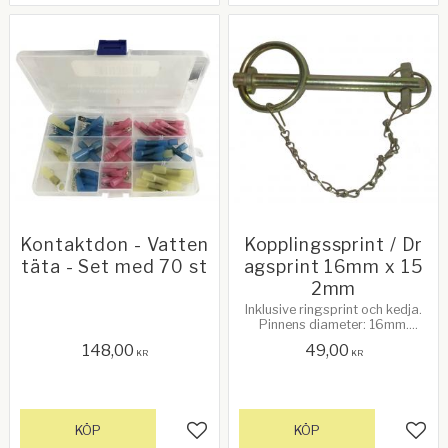
Kontaktdon - Vatten
Kopplingssprint / Dr
täta - Set med 70 st
agsprint 16mm x 15
2mm
Inklusive ringsprint och kedja.
Pinnens diameter: 16mm.
Användbar längd: 152mm
148,00
49,00
KR
KR
KÖP
KÖP
Lägg till i favoriter
Lägg 