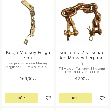
Kedja Massey Fergu
Kedja inkl 2 st schac
son
kel Massey Ferguso
n
Kedja som passar Massey
Ferguson 135, 240 & 35X. 5 st
Till Massey Ferguson 35X samt
länkar - 50 x 10mm
TE20. OEM nr: 180333M1
169,00
42,00
KR
KR
KÖP
KÖP
Lägg till i favoriter
Lägg 