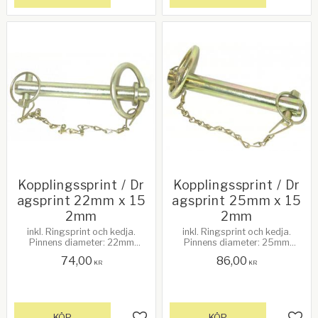
Lägg till i favoriter
Lägg 
Kopplingssprint / Dr
Kopplingssprint / Dr
agsprint 22mm x 15
agsprint 25mm x 15
2mm
2mm
inkl. Ringsprint och kedja.
inkl. Ringsprint och kedja.
Pinnens diameter: 22mm
Pinnens diameter: 25mm
Anv.bar längd: 152mm
Anv.bar längd: 152mm
74,00
86,00
KR
KR
KÖP
KÖP