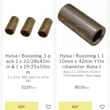
Hylsa / Bussning 3-p
Hylsa / Bussning L 1
ack 2 x 22/28x45m
10mm x 42mm Ytte
m & 1 x 19/25x50m
rdiameter. Kona 1
m
Kona 1. L 110mm x 42mm
Ytterdiameter. Tunn vägg
2 x art.nr 186 samt 1 x art.nr
185
52,00
80,00
KR
KR
KÖP
KÖP
Lägg till i favoriter
Lägg 