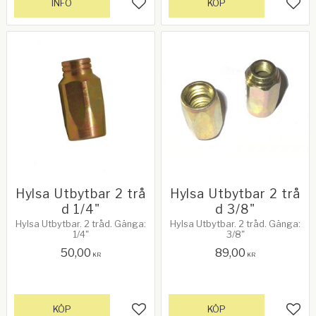
INFO
KÖP
Lägg till i favoriter
Lägg 
Hylsa Utbytbar 2 trå
Hylsa Utbytbar 2 trå
d 1/4"
d 3/8"
Hylsa Utbytbar. 2 tråd. Gänga:
Hylsa Utbytbar. 2 tråd. Gänga:
1/4"
3/8"
50,00
89,00
KR
KR
KÖP
KÖP