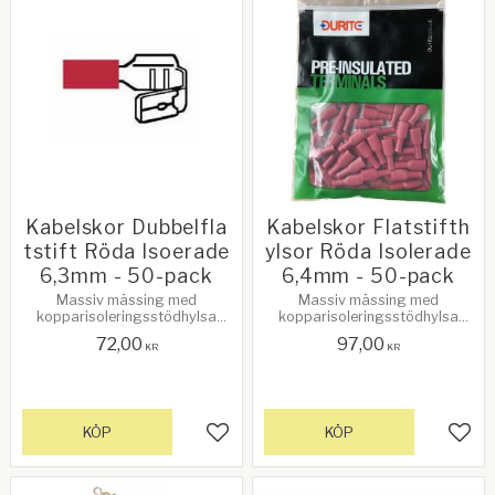
Kabelskor Dubbelfla
Kabelskor Flatstifth
tstift Röda Isoerade
ylsor Röda Isolerade
6,3mm - 50-pack
6,4mm - 50-pack
​Massiv mässing med
​Massiv mässing med
kopparisoleringsstödhylsa
kopparisoleringsstödhylsa
6,30 mm. Bladstorlek: 0.5 -
6,30 mm. Ledare storlek 0,5 -
72,00
97,00
1,5mm², 9 - 21/0,30mm. Röda
1,5 mm², 9 - 21/0,30 mm. Röda
KR
KR
förisolerade anslutningar.
förisolerade terminaler.
KÖP
KÖP
Lägg till i favoriter
Lägg 