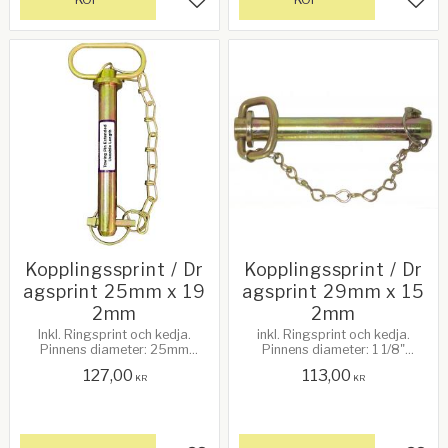
Lägg till i favoriter
Lägg 
Kopplingssprint / Dr
Kopplingssprint / Dr
agsprint 25mm x 19
agsprint 29mm x 15
2mm
2mm
Inkl. Ringsprint och kedja.
inkl. Ringsprint och kedja.
Pinnens diameter: 25mm
Pinnens diameter: 1 1/8"
Anv.bar längd: 192mm
(28,57mm). Anv.bar längd:
127,00
113,00
152mm
KR
KR