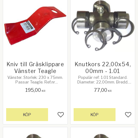
Kniv till Gräsklippare
Knutkors 22,00x54,
Vänster Teagle
00mm - 1.01
Vänster. Storlek: 230 x 75mm.
Populär ref: 1.01 Standard.
Passar Teagle. Ref.nr
Diameter: 22,00mm. Bredd.
TRM0708
54,00mm. 14Hk vid 540rpm.
195,00
77,00
KR
KR
KÖP
KÖP
Lägg till i favoriter
Lägg 