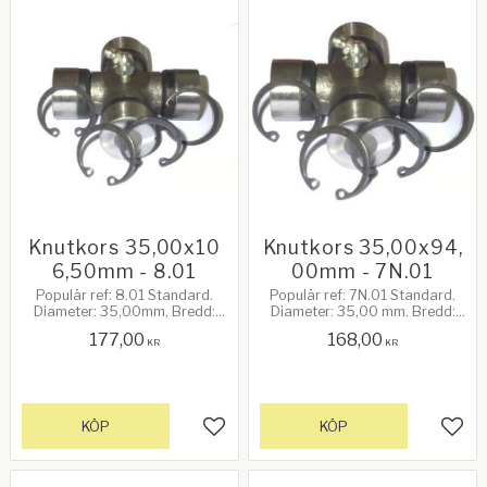
Knutkors 35,00x10
Knutkors 35,00x94,
6,50mm - 8.01
00mm - 7N.01
Populär ref: 8.01 Standard.
Populär ref: 7N.01 Standard.
Diameter: 35,00mm, Bredd:
Diameter: 35,00 mm. Bredd:
106,5mm. 92Hk vid 540rpm.
94,00mm. 70Hk vid 540rpm.
177,00
168,00
KR
KR
KÖP
KÖP
Lägg till i favoriter
Lägg 