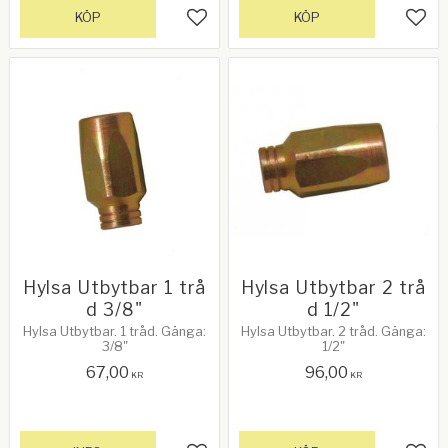
KÖP
KÖP
Lägg till i favoriter
Lägg 
Hylsa Utbytbar 1 trå
Hylsa Utbytbar 2 trå
d 3/8"
d 1/2"
Hylsa Utbytbar. 1 tråd. Gänga:
Hylsa Utbytbar. 2 tråd. Gänga:
3/8"
1/2"
67,00
96,00
KR
KR