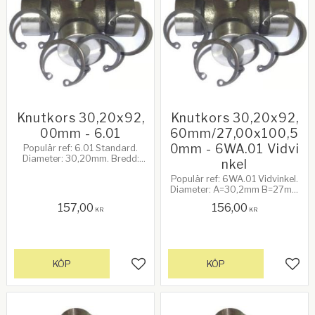
Knutkors 30,20x92,
Knutkors 30,20x92,
00mm - 6.01
60mm/27,00x100,5
0mm - 6WA.01 Vidvi
Populär ref: 6.01 Standard.
Diameter: 30,20mm. Bredd:
nkel
92,00mm. 60Hk vid 540rpm.
Populär ref: 6WA.01 Vidvinkel.
Diameter: A=30,2mm B=27mm
Diameter X=92,6mm
157,00
156,00
Y=100,5mm. 60Hk vid
KR
KR
540rpm.
KÖP
KÖP
Lägg till i favoriter
Lägg 