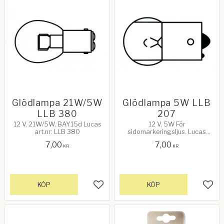
Glödlampa 21W/5W
Glödlampa 5W LLB
LLB 380
207
12 V, 21W/5W, BAY15d Lucas
12 V, 5W För
art.nr: LLB 380
sidomarkeringsljus. Lucas
art.nr: LLB 207
7,00
7,00
KR
KR
KÖP
KÖP
Lägg till i favoriter
Lägg 