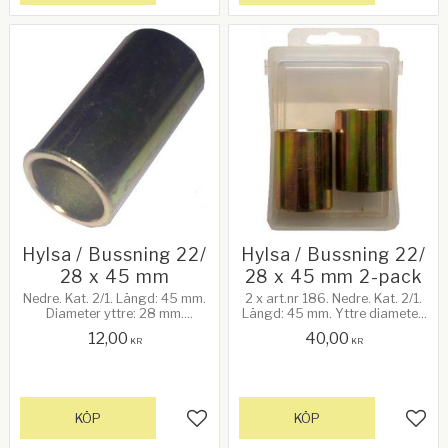
Hylsa / Bussning 22/
Hylsa / Bussning 22/
28 x 45 mm
28 x 45 mm 2-pack
Nedre. Kat. 2/1. Längd: 45 mm.
2 x art.nr 186. Nedre. Kat. 2/1.
Diameter yttre: 28 mm.
Längd: 45 mm. Yttre diameter:
Diameter inre: 22 mm
28 mm. Inre diameter: 22 mm
12,00
40,00
KR
KR
KÖP
KÖP
Lägg till i favoriter
Lägg 