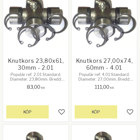
Knutkors 23,80x61,
Knutkors 27,00x74,
30mm - 2.01
60mm - 4.01
Populär ref: 2.01 Standard.
Populär ref: 4.01 Standard.
Diameter: 23,80mm. Bredd:
Diameter: 27,00mm, Bredd:
61,30mm. 20Hk vid 540rpm.
74,60mm. 35Hk vid 540rpm.
83,00
111,00
KR
KR
KÖP
KÖP
Lägg till i favoriter
Lägg 