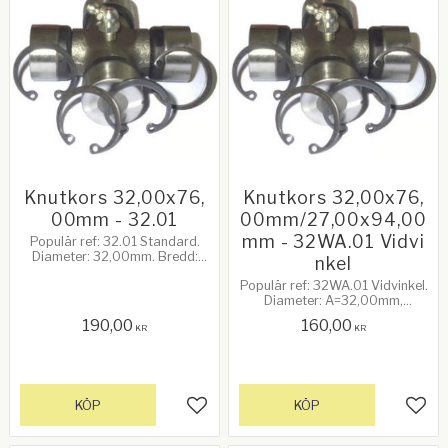
Knutkors 32,00x76,
Knutkors 32,00x76,
00mm - 32.01
00mm/27,00x94,00
mm - 32WA.01 Vidvi
Populär ref: 32.01 Standard.
Diameter: 32,00mm. Bredd:
nkel
76,00mm. 40Hk vid 540rpm.
Populär ref: 32WA.01 Vidvinkel.
Diameter: A=32,00mm,
B=27,00mm. Bredd:
190,00
160,00
X=76,00mm, Y=94,00mm.
KR
KR
40Hk vid 540rpm.
KÖP
KÖP
Lägg till i favoriter
Lägg 