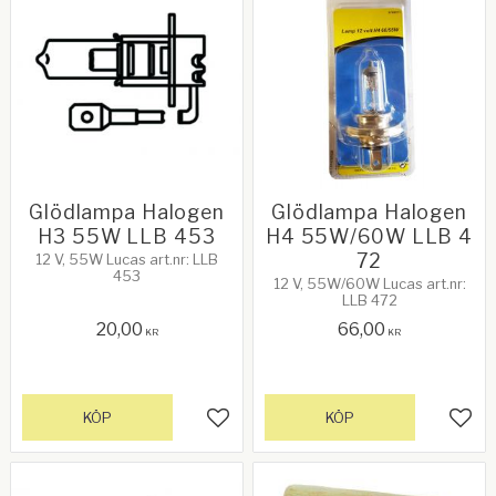
Glödlampa Halogen
Glödlampa Halogen
H3 55W LLB 453
H4 55W/60W LLB 4
72
12 V, 55W Lucas art.nr: LLB
453
12 V, 55W/60W Lucas art.nr:
LLB 472
20,00
66,00
KR
KR
KÖP
KÖP
Lägg till i favoriter
Lägg 