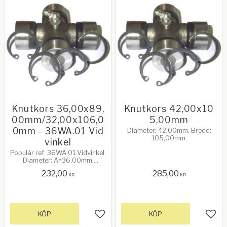
Knutkors 36,00x89,
Knutkors 42,00x10
00mm/32,00x106,0
5,00mm
0mm - 36WA.01 Vid
Diameter: 42,00mm. Bredd:
105,00mm.
vinkel
Populär ref: 36WA.01 Vidvinkel.
Diameter: A=36,00mm,
B=32,00mm. Bredd:
232,00
285,00
X=89,00mm, Y=106,00mm.
KR
KR
68Hk vid 540rpm.
KÖP
KÖP
Lägg till i favoriter
Lägg 