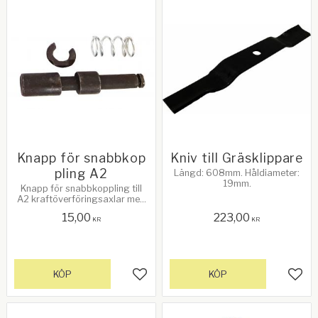
Knapp för snabbkop
Kniv till Gräsklippare
pling A2
Längd: 608mm. Håldiameter:
19mm.
Knapp för snabbkoppling till
A2 kraftöverföringsaxlar med
brytbult. OBS! Vi kan bara
15,00
223,00
garantera att det passar våra
KR
KR
axlar
KÖP
KÖP
Lägg till i favoriter
Lägg 