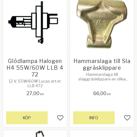
Glödlampa Halogen
Hammarslaga till Sla
H4 55W/60W LLB 4
ggräsklippare
72
Hammarslaga till
slaggräsklippare av olika
12 V, 55W/60W Lucas art.nr:
modeller. Håldiameter: 12mm.
LLB 472
Vikt: 410 gram per styck
27,00
66,00
KR
KR
KÖP
INFO
Lägg till i favoriter
Lägg 