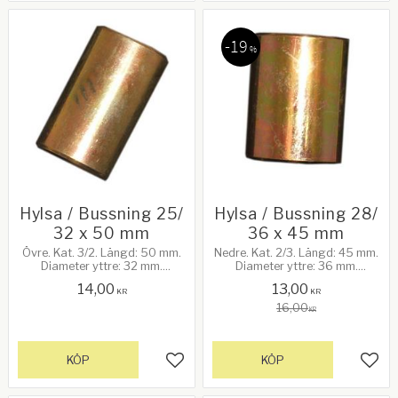
19
%
Hylsa / Bussning 25/
Hylsa / Bussning 28/
32 x 50 mm
36 x 45 mm
Övre. Kat. 3/2. Längd: 50 mm.
Nedre. Kat. 2/3. Längd: 45 mm.
Diameter yttre: 32 mm.
Diameter yttre: 36 mm.
Diameter inre: 25 mm
Diameter inre: 28 mm
14,00
13,00
KR
KR
16,00
KR
KÖP
KÖP
Lägg till i favoriter
Lägg 