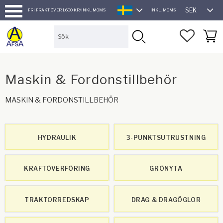
SEK
FRI FRAKT ÖVER 1.600 KR/INKL MOMS
INKL. MOMS
SVENSKA
Meny
FAVORI
KUND
Maskin & Fordonstillbehör
MASKIN & FORDONSTILLBEHÖR
HYDRAULIK
3-PUNKTSUTRUSTNING
KRAFTÖVERFÖRING
GRÖNYTA
TRAKTORREDSKAP
DRAG & DRAGÖGLOR