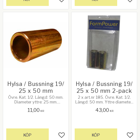
Lägg till i favoriter
Lägg 
Hylsa / Bussning 19/
Hylsa / Bussning 19/
25 x 50 mm
25 x 50 mm 2-pack
Övre. Kat. 1/2. Längd: 50 mm.
2 x art.nr 185. Övre. Kat. 1/2.
Diameter yttre: 25 mm.
Längd: 50 mm. Yttre diameter:
Diameter inre: 19 mm
25 mm. Inre diameter: 19 mm
11,00
43,00
KR
KR
KÖP
KÖP
Lägg till i favoriter
Lägg 