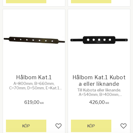
Lägg till i favoriter
Lägg 
Hålbom Kat.1
Hålbom Kat.1 Kubot
a eller liknande
A=800mm, B=660mm,
C=70mm, D=50mm, E=Kat.1
Till Kubota eller liknande.
22mm (7/8"), F=12mm, G=11 hål
A=540mm, B=400mm,
som har diameter 19,5mm.
C=70mm, D=50mm, E=Kat.1
Användbar längd: 760mm. Se
619,00
426,00
22mm (7/8"), F=12mm, G=7 hål.
KR
KR
bild 2.
Användbar längd: 500mm.
Denna passar till 3-punktslyft
art.nr 1970.
KÖP
KÖP
Lägg till i favoriter
Lägg 