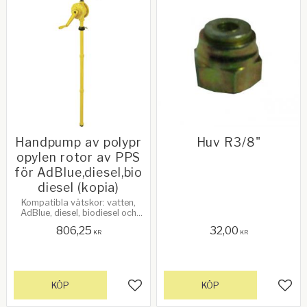
Handpump av polypr
Huv R3/8"
opylen rotor av PPS
för AdBlue,diesel,bio
diesel (kopia)
Kompatibla vätskor: vatten,
AdBlue, diesel, biodiesel och
eldningsolja
806,25
32,00
KR
KR
KÖP
KÖP
Lägg till i favoriter
Lägg 