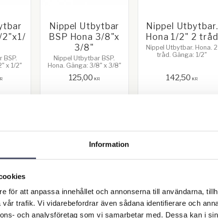
ytbar
Nippel Utbytbar
Nippel Utbytbar.
/2"x1/
BSP Hona 3/8"x
Hona 1/2" 2 trå
3/8"
Nippel Utbytbar. Hona. 2
tråd. Gänga: 1/2"
r BSP.
Nippel Utbytbar BSP.
" x 1/2"
Hona. Gänga: 3/8" x 3/8"
125,00
142,50
R
KR
KR
KÖP
KÖP
Lägg till i favoriter
Lägg till i favoriter
Lä
Information
cookies
e för att anpassa innehållet och annonserna till användarna, tillh
vår trafik. Vi vidarebefordrar även sådana identifierare och anna
nnons- och analysföretag som vi samarbetar med. Dessa kan i sin