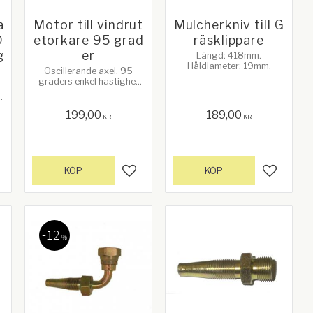
a
Motor till vindrut
Mulcherkniv till G
D
etorkare 95 grad
räsklippare
g
er
Längd: 418mm.
Håldiameter: 19mm.
Oscillerande axel. 95
graders enkel hastighet
med brytare.
199,00
189,00
KR
KR
KÖP
KÖP
gg till i favoriter
Lägg till i favoriter
Lägg till
12
%