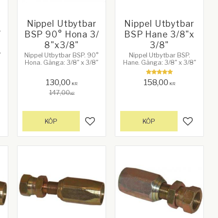
Nippel Utbytbar
Nippel Utbytbar
/
BSP 90° Hona 3/
BSP Hane 3/8"x
8"x3/8"
3/8"
°
Nippel Utbytbar BSP. 90°
Nippel Utbytbar BSP.
Hona. Gänga: 3/8" x 3/8"
Hane. Gänga: 3/8" x 3/8"
130,00
158,00
KR
KR
147,00
KR
KÖP
KÖP
gg till i favoriter
Lägg till i favoriter
Lägg till