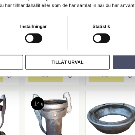
har tillhandahållit eller som de har samlat in när du har använt 
tändni
PTO Adapter
PTO Adapter
versal
1 3/8" 6 Splines (Hona) - 1
1 3/8" 6 Splines (Hona) - 
3/8" 6 Splines
3/8" 6 Splines (Hane)
rd och
Inställningar
Statistik
(Hane)Längd: 165mm
Längd: 140mm (5½")
(6½")
rguson,
Brown
388,00
141,00
KR
KR
TILLÅT URVAL
KÖP
KÖP
Lägg till i favoriter
Lägg till i favoriter
Lä
14
%