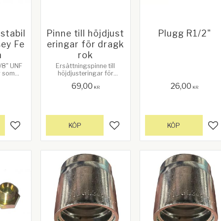
 stabil
Pinne till höjdjust
Plugg R1/2"
sey Fe
eringar för dragk
n
rok
5/8" UNF
Ersättningspinne till
or som
höjdjusteringar för
Massey
dragkrok
69,00
26,00
 FE35 &
R
KR
KR
6101M1,
3433X1
KÖP
KÖP
Lägg till i favoriter
Lägg till i favoriter
Lä