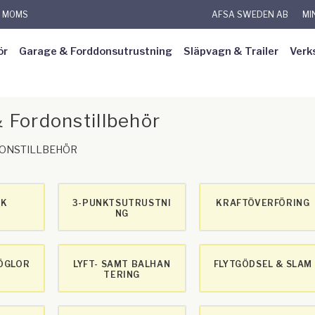
L MOMS
AFSA SWEDEN AB
MI
ör
Garage & Forddonsutrustning
Släpvagn & Trailer
Verk
 Fordonstillbehör
DONSTILLBEHÖR
IK
3-PUNKTSUTRUSTNI
KRAFTÖVERFÖRING
NG
ÖGLOR
LYFT- SAMT BALHAN
FLYTGÖDSEL & SLAM
TERING