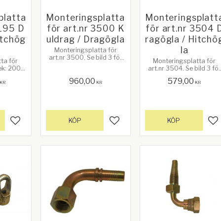
platta
Monteringsplatta
Monteringsplatt
2195 D
för art.nr 3500 K
för art.nr 3504 
itchög
uldrag / Dragögla
ragögla / Hitchö
la
Monteringsplatta för
art.nr 3500. Se bild 3 för
ta för
Monteringsplatta för
mått!
ek: 200 x
art.nr 3504. Se bild 3 för
en bult
mått!
960,00
579,00
å bilden
KR
KR
KR
visa att
ast!
KÖP
KÖP
Lägg till i favoriter
Lägg till i favoriter
Lä