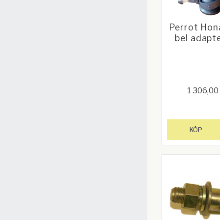
Perrot Hon
bel adapte
1 306,00
KÖP