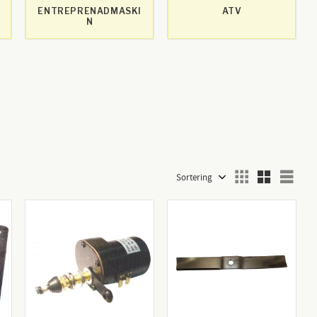
ENTREPRENADMASKI
ATV
N
Välj sortering
Välj