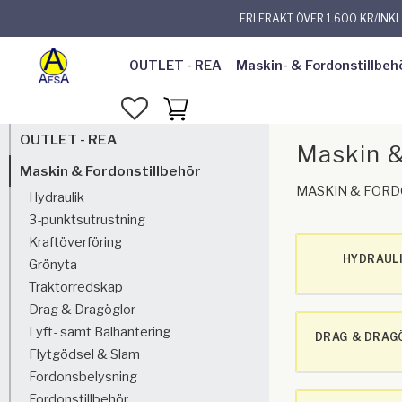
FRI FRAKT ÖVER 1.600 KR/INK
OUTLET - REA
Maskin- & Fordonstillbeh
FAVORITER
KUNDVAGN
OUTLET - REA
Maskin &
Maskin & Fordonstillbehör
MASKIN & FOR
Hydraulik
3-punktsutrustning
Kraftöverföring
HYDRAUL
Grönyta
Traktorredskap
Drag & Dragöglor
Lyft- samt Balhantering
DRAG & DRAG
Flytgödsel & Slam
Fordonsbelysning
Fordonstillbehör