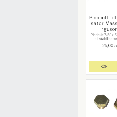
Pinnbult till
isator Mas
rguso
Pinnbult 7/8" x 
till stabilisat
passar bl.a. 
25,00
Ferguson TE20,
K
135. OEM-nr: 64
353427X1 & 35
KÖP