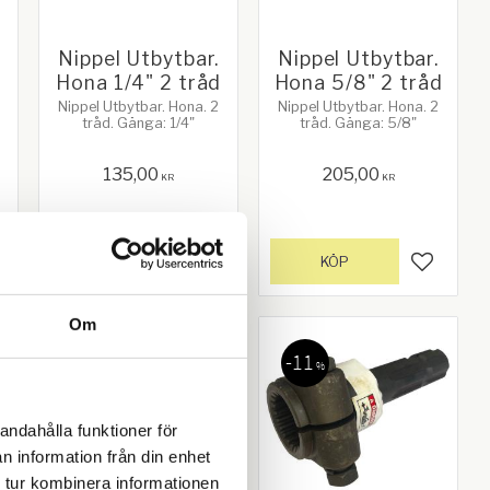
Nippel Utbytbar.
Nippel Utbytbar.
d
Hona 1/4" 2 tråd
Hona 5/8" 2 tråd
Nippel Utbytbar. Hona. 2
Nippel Utbytbar. Hona. 2
tråd. Gänga: 1/4"
tråd. Gänga: 5/8"
135,00
205,00
KR
KR
KÖP
KÖP
gg till i favoriter
Lägg till i favoriter
Lägg till
Om
11
%
andahålla funktioner för
n information från din enhet
 tur kombinera informationen