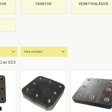
ROR
TRAKTOR
VERKTYGSLÅDOR
Visa endast
128 844
Finns i lager
641
0
av
653