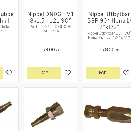
dubbel
Nippel DN06 - M1
Nippel Utbytbar
hjul
8x1,5 - 12L 90°
BSP 90° Hona 1
2"x1/2"
Holland.
Port - 4EX12FDLORX90
id
1/4" Hona
Nippel Utbytbar BSP. 90
v hjul.
Hona. Gänga: 1/2" x 1/2"
x 1.5
59,00
178,00
R
KR
KR
KÖP
KÖP
Lägg till i favoriter
Lägg till i favoriter
Lä