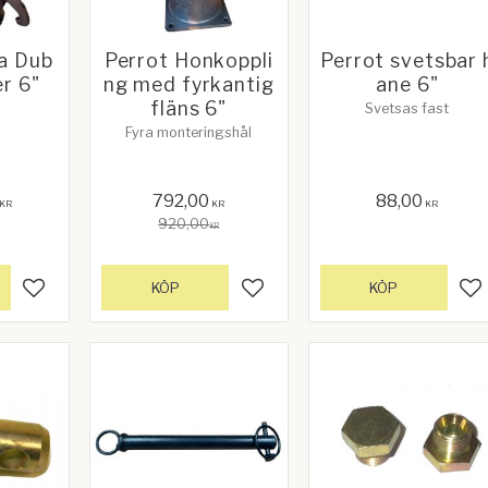
a Dub
Perrot Honkoppli
Perrot svetsbar 
r 6"
ng med fyrkantig
ane 6"
fläns 6"
Svetsas fast
Fyra monteringshål
792,00
88,00
KR
KR
KR
920,00
KR
KÖP
KÖP
Lägg till i favoriter
Lägg till i favoriter
Lä