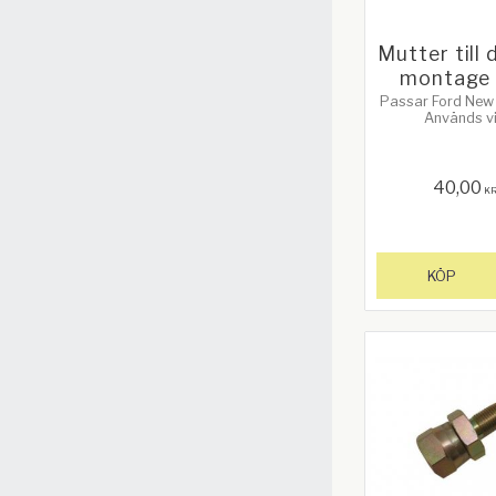
Mutter till 
montage 
Passar Ford New 
Används v
dubbelmontage a
Storlek: M16 
40,00
K
KÖP