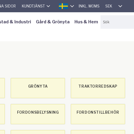
SEK
NA SIDOR
KUNDTJÄNST
INKL. MOMS
SVENSKA
stad & Industri
Gård & Grönyta
Hus & Hem
GRÖNYTA
TRAKTORREDSKAP
FORDONSBELYSNING
FORDONSTILLBEHÖR