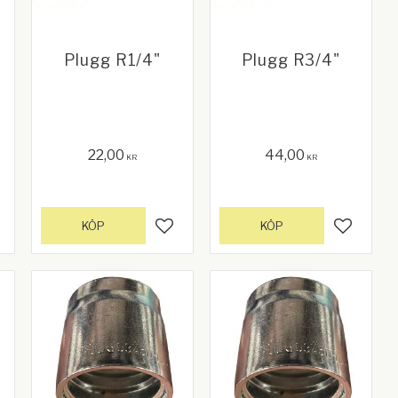
Plugg R1/4"
Plugg R3/4"
22,00
44,00
KR
KR
KÖP
KÖP
gg till i favoriter
Lägg till i favoriter
Lägg till