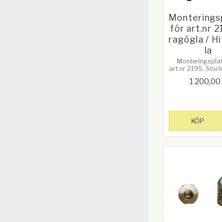
Monterings
för art.nr 
ragögla / H
la
Monteringsplat
art.nr 2195. Storl
39mm. OBS! Ing
1 200,00
ingår utan den p
är bara för att 
den bultas f
KÖP