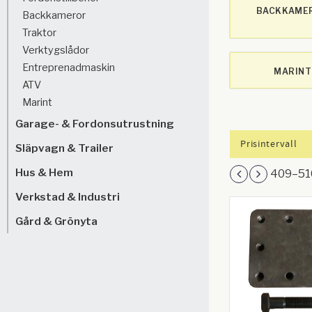
BACKKAME
Backkameror
Traktor
Verktygslådor
Entreprenadmaskin
MARINT
ATV
Marint
Garage- & Fordonsutrustning
Prisintervall
Släpvagn & Trailer
2
Hus & Hem
409–
51
Verkstad & Industri
Gård & Grönyta