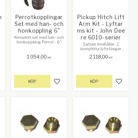
h
Perrotkopplingar
Pickup Hitch Lift
Set med han- och
Arm Kit - Lyftar
honkoppling 6"
ms kit - John Dee
re 6010-serier
Komplett set med han- och
honkoppking Perrot - 6"
Satsen innehåller: 2
kompletta lyftstänger
med muttrar.
1 054,00
2 118,00
Korsreferenser: AL117212,
KR
KR
Al170952, AL170953,
L168647. För John Deere
se vilka modeller nedan
KÖP
KÖP
gg till i favoriter
Lägg till i favoriter
Lägg till