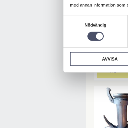
med annan information som du 
Nyckel till 
ngslås Uni
Samtyckesval
till MF, Fo
Nödvändig
DB
Till Massey Fe
Ford, David 
15,00
KR
AVVISA
KÖP