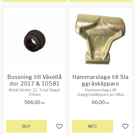
Bussning till Växellå
Hammarslaga till Sla
dor 2017 & 10581
ggräsklippare
Antal tänder: 12. Total längd:
Hammarslaga till
55mm
slaggräsklippare av olika
modeller. Håldiameter: 12mm.
566,00
66,00
Vikt: 410 gram per styck
KR
KR
BUY
INFO
Add to favorites
Add 