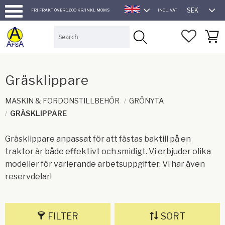
SEK
FRI FRAKT ÖVER 1.600 KR/INKL MOMS
INCL. VAT
ENGLISH
Menu
FAVORI
BASK
Gräsklippare
MASKIN & FORDONSTILLBEHÖR
GRÖNYTA
GRÄSKLIPPARE
Gräsklippare anpassat för att fästas baktill på en
traktor är både effektivt och smidigt. Vi erbjuder olika
modeller för varierande arbetsuppgifter. Vi har även
reservdelar!
FILTER
SORT