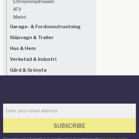
Entreprenadmaskin
ATV
Marint
Garage- & Fordonsutrustning
Släpvagn & Trailer
Hus & Hem
Verkstad & Industri
Gård & Grönyta
Newsletter
SUBSCRIBE
Your personal information is processed in accordance with our
privacy policy
.