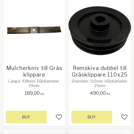
Mulcherkniv till Gräs
Remskiva dubbel till
klippare
Gräsklippare 110x25
Längd: 418mm. Håldiameter:
Diameter: 110mm. Håldiameter:
19mm.
25mm
189,00
490,00
KR
KR
BUY
BUY
Add to favorites
Add 