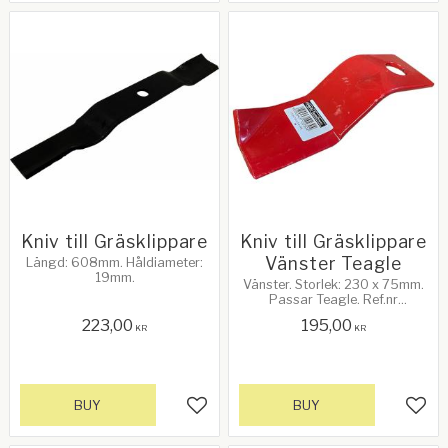
Kniv till Gräsklippare
Kniv till Gräsklippare
Vänster Teagle
Längd: 608mm. Håldiameter:
19mm.
Vänster. Storlek: 230 x 75mm.
Passar Teagle. Ref.nr
TRM0708
223,00
195,00
KR
KR
BUY
BUY
Add to favorites
Add 