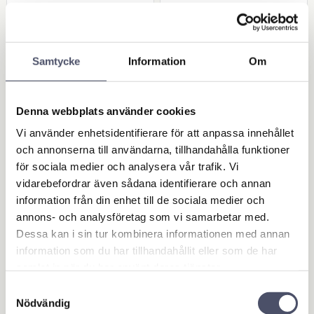
Samtycke
Information
Om
Denna webbplats använder cookies
Vi använder enhetsidentifierare för att anpassa innehållet
Remskiva dubbel till
Reservdel till Gräskli
och annonserna till användarna, tillhandahålla funktioner
Gräsklippare 138x2
ppare ATV art.nr 30
för sociala medier och analysera vår trafik. Vi
5
35 - Kniv
vidarebefordrar även sådana identifierare och annan
Diameter: 138mm. Håldiameter:
OEM-kniv. Storlek:
information från din enhet till de sociala medier och
25mm
385x50x6mm.
annons- och analysföretag som vi samarbetar med.
Mitthålsdiameter: 10mm. 2 st
385,00
178,00
yttre hål: 8mm med 36mm från
KR
KR
Dessa kan i sin tur kombinera informationen med annan
mitten
information som du har tillhandahållit eller som de har
samlat in när du har använt deras tjänster.
BUY
BUY
Add to favorites
Add 
Samtyckesval
Nödvändig