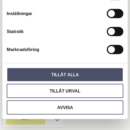
Inställningar
Statistik
Marknadsföring
Växellåda till Gräskli
ppare 10214, 10217
TILLÅT ALLA
& 10218
Växellåda till Gräsklippare
10214, 10217 & 10218.
TILLÅT URVAL
Referens på ritning: 28
3 729,00
KR
AVVISA
BUY
Add to favorites