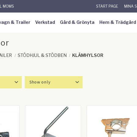
KL MOMS
START PAGE
MINA 
vagn & Trailer
Verkstad
Gård & Grönyta
Hem & Trädgård
sor
AILER
STÖDHJUL & STÖDBEN
KLÄMHYLSOR
Show only
266
In stock
6