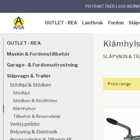
FRI FRAKT ÖVER 1.600 KR/IN
OUTLET - REA
Lantbruk
Fordon
Släp
Klämhyl
OUTLET - REA
Maskin & Fordonstillbehör
SLÄPVAGN & TR
Garage- & Fordonsutrustning
Släpvagn & Trailer
Price range
Stödhjul & Stödben
Stödhjul
55
Stödben & Stödfötter
Klämhylsor
Tillbehör & Reservdelar
Verktygslådor
Belysning & Elektronik
Bromscylindrar & Tillbehör till