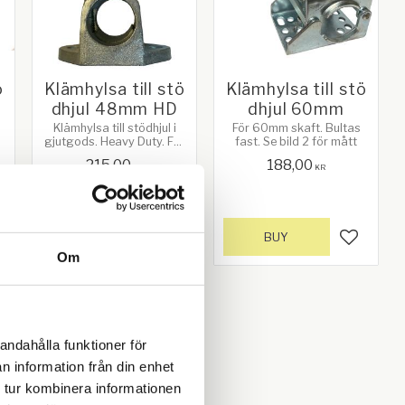
ö
Klämhylsa till stö
Klämhylsa till stö
dhjul 48mm HD
dhjul 60mm
Klämhylsa till stödhjul i
För 60mm skaft. Bultas
gjutgods. Heavy Duty. För
fast. Se bild 2 för mått
48 mm skaft. Monteras
215,00
188,00
med bult, Vikt: 1,56 kg
KR
KR
INFO
BUY
d to favorites
Add to favorites
Add to f
Om
andahålla funktioner för
n information från din enhet
 tur kombinera informationen