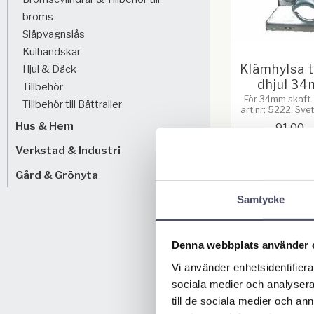
broms
Släpvagnslås
Kulhandskar
Klämhylsa ti
Hjul & Däck
dhjul 3
Tillbehör
För 34mm skaft.
Tillbehör till Båttrailer
art.nr: 5222. Svet
bultas fas
Hus & Hem
91,00
KR
Verkstad & Industri
Gård & Grönyta
BUY
Samtycke
Denna webbplats använder 
Vi använder enhetsidentifierar
sociala medier och analysera 
till de sociala medier och a