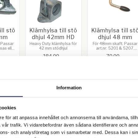
ll stö
Klämhylsa till stö
Klämhylsa till st
4mm
dhjul 42mm HD
dhjul 48 mm
 Passar
Heavy Duty klämhylsa för
För 48mm skaft. Passar
sas eller
42 mm stödhjul
art.nr: 5201 & 5207.
t
Svetsas eller bultas fast
184,00
70,00
KR
KR
BUY
BUY
Add to favorites
Add to favorites
Ad
Information
cookies
e för att anpassa innehållet och annonserna till användarna, tillh
vår trafik. Vi vidarebefordrar även sådana identifierare och anna
nnons- och analysföretag som vi samarbetar med. Dessa kan i sin