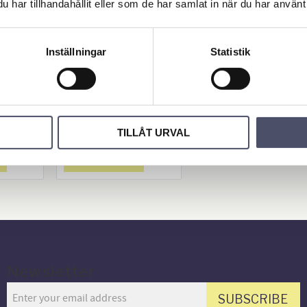
har tillhandahållit eller som de har samlat in när du har använt 
ll stö
Reservhandtag ti
Inställningar
Statistik
m HD
ll Klämhylsa art.n
r 5209
. För 48
 spår på
 för
55,00
ult. Se
R
KR
an!
TILLÅT URVAL
BUY
Add to favorites
Add to favorites
Newsletter
SUBSCRIBE