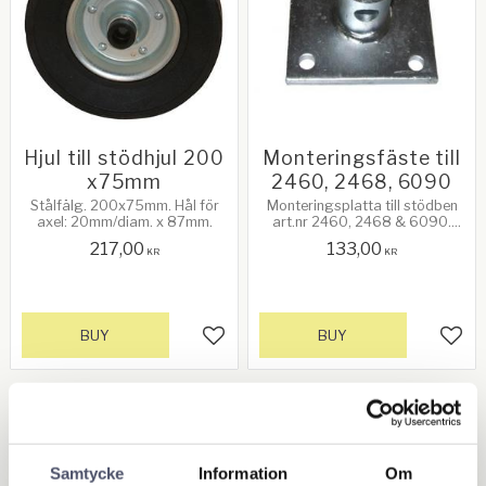
Hjul till stödhjul 200
Monteringsfäste till
x75mm
2460, 2468, 6090
Stålfälg. 200x75mm. Hål för
Monteringsplatta till stödben
axel: 20mm/diam. x 87mm.
art.nr 2460, 2468 & 6090.
Storlek: 110 x 110 mm.
217,00
133,00
Hålstorlek: 11 mm. C/C hål: 78
KR
KR
mm
BUY
BUY
Add to favorites
Add 
OUTLET - REA
Maskin & Fordonstillbehör
Samtycke
Information
Om