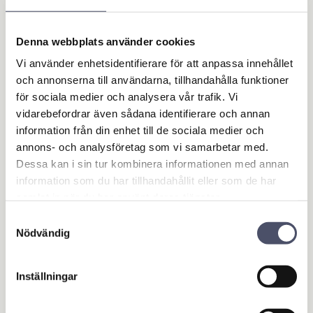
Garage- & Fordonsutrustning
Släpvagn & Trailer
Denna webbplats använder cookies
Stödhjul & Stödben
Vi använder enhetsidentifierare för att anpassa innehållet
Stödhjul
och annonserna till användarna, tillhandahålla funktioner
Stödben & Stödfötter
för sociala medier och analysera vår trafik. Vi
Klämhylsor
vidarebefordrar även sådana identifierare och annan
Tillbehör & Reservdelar
information från din enhet till de sociala medier och
Verktygslådor
annons- och analysföretag som vi samarbetar med.
Belysning & Elektronik
Dessa kan i sin tur kombinera informationen med annan
Bromscylindrar & Tillbehör till broms
information som du har tillhandahållit eller som de har
Släpvagnslås
samlat in när du har använt deras tjänster.
Kulhandskar
Samtyckesval
Hjul & Däck
Nödvändig
Tillbehör
Tillbehör till Båttrailer
Inställningar
Hus & Hem
Verkstad & Industri