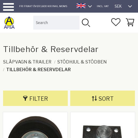
SEK
FRI FRAKT ÖVER 1.600 KR/INKL MOMS
INCL. VAT
ENGLISH
Menu
FAVORI
BASK
Tillbehör & Reservdelar
SLÄPVAGN & TRAILER
STÖDHJUL & STÖDBEN
TILLBEHÖR & RESERVDELAR
FILTER
SORT