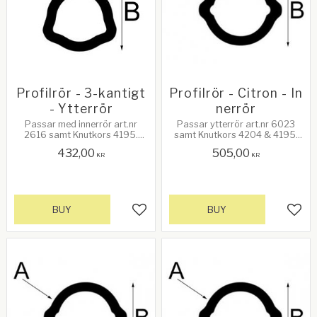
Profilrör - 3-kantigt
Profilrör - Citron - In
- Ytterrör
nerrör
Passar med innerrör art.nr
Passar ytterrör art.nr 6023
2616 samt Knutkors 4195.
samt Knutkors 4204 & 4195.
Populär ref. 6.03, 7.03 Längd: 1
Populär ref. 6.04L 1b Längd: 1
432,00
505,00
meter. A: Godstjocklek 3,8mm,
meter. A: Godstjocklek 4,5mm,
KR
KR
B: Höjd 53,6mm
B: Höjd 39,5mm
BUY
BUY
Add to favorites
Add 