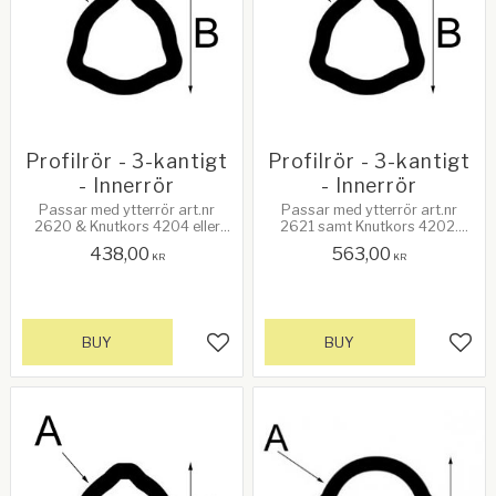
Profilrör - 3-kantigt
Profilrör - 3-kantigt
- Innerrör
- Innerrör
Passar med ytterrör art.nr
Passar med ytterrör art.nr
2620 & Knutkors 4204 eller
2621 samt Knutkors 4202.
ytterrrör art.nr 2621 &
Populär ref. 7.04 Längd: 1
438,00
563,00
Knutkors 4195. Se mer info
meter. A: Godstjocklek 5,5mm,
KR
KR
nedan!
B: Höjd 44,7mm
BUY
BUY
Add to favorites
Add 