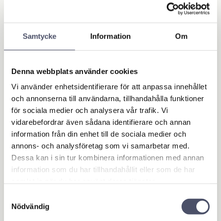
Samtycke
Information
Om
Profilrör - Citron - Y
Profilrör - Citron - Y
tterrör
tterrör
Denna webbplats använder cookies
Passar innerrör art.nr 6018
Passar innerrör art.nr 6022
samt Knutkors 4189. Populär
samt Knutkors 4204 & 4195.
Vi använder enhetsidentifierare för att anpassa innehållet
ref. 1.03L 0a Längd: 1 meter. A:
Populär ref. 6.03L 2a Längd: 1
241,00
434,00
Godstjocklek 2,8mm, B: Höjd
meter. Se bild för mått
KR
KR
och annonserna till användarna, tillhandahålla funktioner
30mm
för sociala medier och analysera vår trafik. Vi
vidarebefordrar även sådana identifierare och annan
BUY
BUY
information från din enhet till de sociala medier och
Add to favorites
Add 
annons- och analysföretag som vi samarbetar med.
Dessa kan i sin tur kombinera informationen med annan
information som du har tillhandahållit eller som de har
samlat in när du har använt deras tjänster.
Samtyckesval
Nödvändig