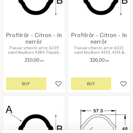
Profilrör - Citron - In
Profilrör - Citron - In
nerrör
nerrör
Passar ytterrör art.nr 6019
Passar ytterrör art.nr 6021
samt Knutkors 4189. Populär
samt Knutkors 4193, 4191 &
ref. 1.04L 000a Längd: 1 meter.
4192. Populär ref. 4.04L 0v
210,00
326,00
A: Godstjocklek 3,4mm B: Höjd
Längd: 1 meter. A: Godstjocklek
KR
KR
23,7mm
4mm, B: Höjd 34,5mm
BUY
BUY
Add to favorites
Add 