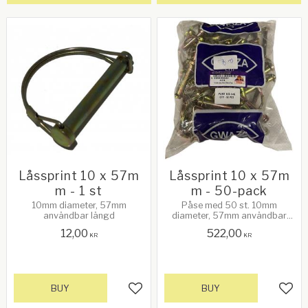
Låssprint 10 x 57m
Låssprint 10 x 57m
m - 1 st
m - 50-pack
10mm diameter, 57mm
Påse med 50 st. 10mm
användbar längd
diameter, 57mm användbar
längd
12,00
522,00
KR
KR
BUY
BUY
Add to favorites
Add 