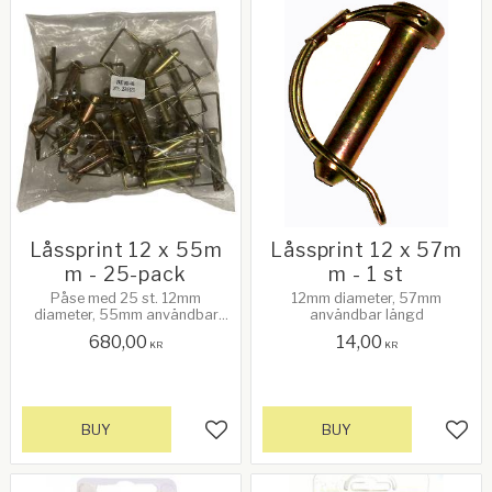
Låssprint 12 x 55m
Låssprint 12 x 57m
m - 25-pack
m - 1 st
Påse med 25 st. 12mm
12mm diameter, 57mm
diameter, 55mm användbar
användbar längd
längd
680,00
14,00
KR
KR
BUY
BUY
Add to favorites
Add 