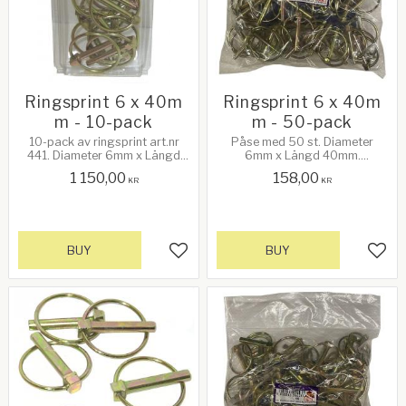
Ringsprint 6 x 40m
Ringsprint 6 x 40m
m - 10-pack
m - 50-pack
10-pack av ringsprint art.nr
Påse med 50 st. Diameter
441. Diameter 6mm x Längd
6mm x Längd 40mm.
40mm
Innerdiameter på ringen: 39mm
1 150,00
158,00
KR
KR
BUY
BUY
Add to favorites
Add 