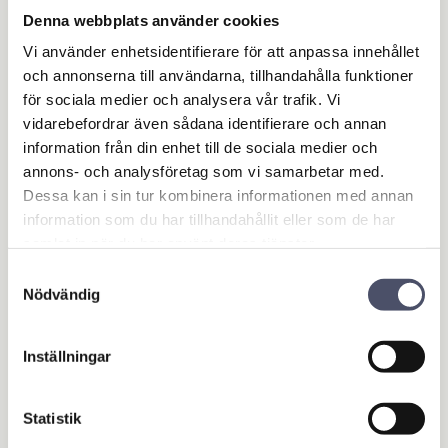
Denna webbplats använder cookies
Vi använder enhetsidentifierare för att anpassa innehållet
och annonserna till användarna, tillhandahålla funktioner
för sociala medier och analysera vår trafik. Vi
vidarebefordrar även sådana identifierare och annan
Ringsprint 5-pack 5
Ringsprint 5-pack 6
information från din enhet till de sociala medier och
x 35mm
x 40mm
annons- och analysföretag som vi samarbetar med.
5-pack av ringsprint art.nr
5-pack av ringsprint art.nr 441.
Dessa kan i sin tur kombinera informationen med annan
444. Diameter 5mm x Längd
Diameter 6mm x Längd 40mm
35mm
information som du har tillhandahållit eller som de har
21,00
23,00
KR
KR
samlat in när du har använt deras tjänster.
25,00
KR
Samtyckesval
Nödvändig
BUY
INFO
Add to favorites
Add 
Inställningar
Statistik