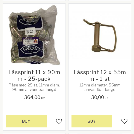
Låssprint 11 x 90m
Låssprint 12 x 55m
m - 25-pack
m - 1 st
Påse med 25 st. 11mm diam.
12mm diameter, 55mm
90mm användbar längd
användbar längd
364,00
30,00
KR
KR
BUY
BUY
Add to favorites
Add 