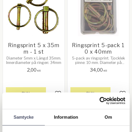
Ringsprint 5 x 35m
Ringsprint 5-pack 1
m - 1 st
0 x 40mm
Diameter 5mm x Längd 35mm.
5-pack av ringsprint. Tjocklek
Innerdiameter på ringen: 34mm
pinne: 10 mm. Diameter på
ringen: 40 mm
2,00
34,00
KR
KR
BUY
BUY
Add to favorites
Add 
8
Samtycke
Information
Om
%