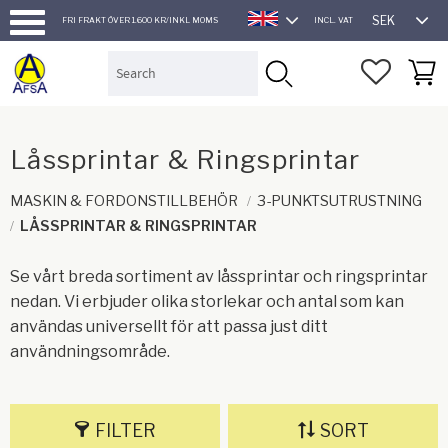
SEK
FRI FRAKT ÖVER 1.600 KR/INKL MOMS
INCL. VAT
ENGLISH
Menu
FAVORI
BASK
Låssprintar & Ringsprintar
MASKIN & FORDONSTILLBEHÖR
3-PUNKTSUTRUSTNING
LÅSSPRINTAR & RINGSPRINTAR
Se vårt breda sortiment av låssprintar och ringsprintar
nedan. Vi erbjuder olika storlekar och antal som kan
användas universellt för att passa just ditt
användningsområde.
FILTER
SORT