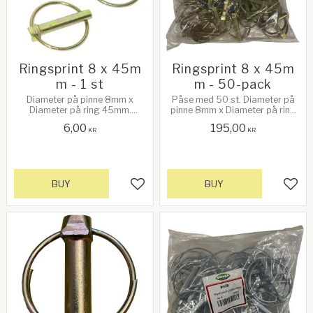
Ringsprint 8 x 45m
Ringsprint 8 x 45m
m - 1 st
m - 50-pack
Diameter på pinne 8mm x
Påse med 50 st. Diameter på
Diameter på ring 45mm.
pinne 8mm x Diameter på ring
Innerdiameter på ringen: 41mm
45mm. Innerdiameter på
6,00
195,00
ringen: 41mm
KR
KR
BUY
BUY
Add to favorites
Add 