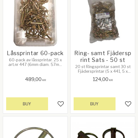
Låssprintar 60-pack
Ring- samt Fjädersp
rint Sats - 50 st
60-pack av låssprintar. 25 x
art.nr 447 (6mm diam. 57mm
20 st Ringsprintar samt 30 st
användbar längd). 25 x art.nr
Fjädersprintar (5 x 441, 5 x
445 (8mm diam. 57mm
443, 10 x 442, 5 x 4401, 10 x
användbar längd). 10 x art.nr
489,00
124,00
4404, 10 x 4408, 5 x 4405)
KR
KR
449 (12mm diam. 70mm
användbar längd). Levereras i
en plastbox med storleken
265mm x 120mm x 45mm.
BUY
BUY
Add to favorites
Add 