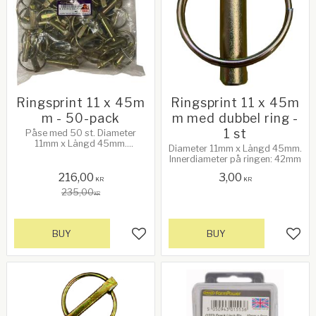
Ringsprint 11 x 45m
Ringsprint 11 x 45m
m - 50-pack
m med dubbel ring -
1 st
Påse med 50 st. Diameter
11mm x Längd 45mm.
Diameter 11mm x Längd 45mm.
Innerdiameter på ringen: 42mm
Innerdiameter på ringen: 42mm
216,00
3,00
KR
KR
235,00
KR
BUY
BUY
Add to favorites
Add 