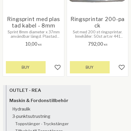
Ringsprint med plas
Ringsprintar 200-pa
tad kabel - 8mm
ck
Sprint 8mm diameter x 37mm
Set med 200 st ringsprintar.
användbar längd. Plastad
Innehåller: 50st art.nr 441
kabel: ståltråd 2mm diameter x
(6mmx40mm), 50st art.nr 442
10,00
792,00
250mm längd
(11mmx45mm), 50st art.nr 443
KR
KR
(8mmx45mm) samt 50st art.nr
444 (5mmx30mm)
BUY
BUY
Add to favorites
Add 
OUTLET - REA
Maskin & Fordonstillbehör
Hydraulik
3-punktsutrustning
Toppstänger - Tryckstänger
Tillbehör till Toppstänger