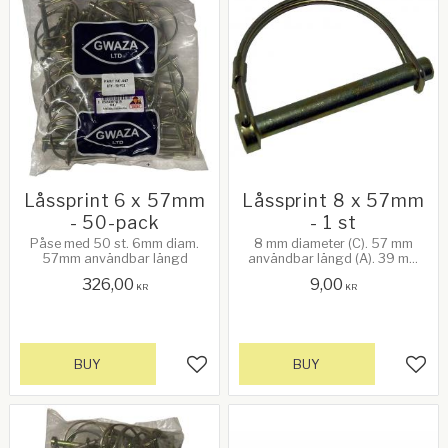
Låssprint 6 x 57mm
Låssprint 8 x 57mm
- 50-pack
- 1 st
Påse med 50 st. 6mm diam.
8 mm diameter (C). 57 mm
57mm användbar längd
användbar längd (A). 39 mm
innerhöjd (B). Se bild 2!
326,00
9,00
KR
KR
BUY
BUY
Add to favorites
Add 