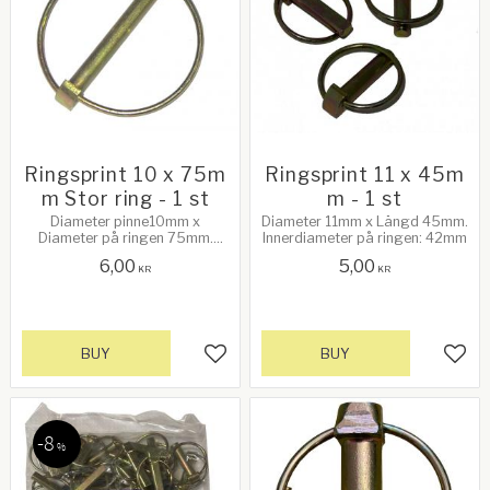
Ringsprint 10 x 75m
Ringsprint 11 x 45m
m Stor ring - 1 st
m - 1 st
Diameter pinne10mm x
Diameter 11mm x Längd 45mm.
Diameter på ringen 75mm.
Innerdiameter på ringen: 42mm
Innerdiameter på ringen: 60mm
6,00
5,00
KR
KR
BUY
BUY
Add to favorites
Add 
8
%