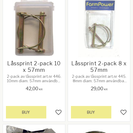
Låssprint 2-pack 10
Låssprint 2-pack 8 x
x 57mm
57mm
2-pack av låssprint art.nr 446.
2-pack av låssprint art.nr 445.
10mm diam. 57mm användbar
8mm diam. 57mm användbar
längd
längd
42,00
29,00
KR
KR
BUY
BUY
Add to favorites
Add 