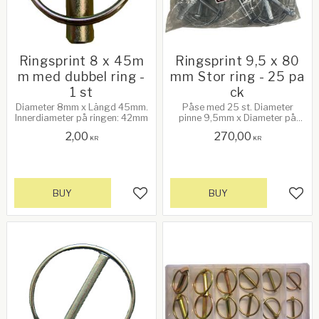
Ringsprint 8 x 45m
Ringsprint 9,5 x 80
m med dubbel ring -
mm Stor ring - 25 pa
1 st
ck
Diameter 8mm x Längd 45mm.
Påse med 25 st. Diameter
Innerdiameter på ringen: 42mm
pinne 9,5mm x Diameter på
ringen 80mm. Innerdiameter på
2,00
270,00
ringen: 60mm
KR
KR
BUY
BUY
Add to favorites
Add 