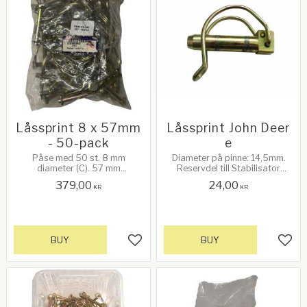
Låssprint 8 x 57mm
Låssprint John Deer
- 50-pack
e
Påse med 50 st. 8 mm
Diameter på pinne: 14,5mm.
diameter (C). 57 mm
Reservdel till Stabilisator
användbar längd (A). 39 mm
artikelnummer 10331. John
379,00
24,00
innerhöjd (B). Se bild 2!
Deere ref.nr: AL.201043
KR
KR
BUY
BUY
Add to favorites
Add 