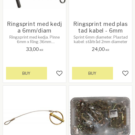
Ringsprint med kedj
Ringsprint med plas
a 6mm/diam
tad kabel - 6mm
Ringsprint med kedja. Pinne
Sprint 6mm diameter. Plastad
6mm x Ring 36mm.
kabel: ståltråd 2mm diameter
Galvaniserad. Kedja med 9 st
33,00
24,00
länkar. Passar exempelvis Ifor
KR
KR
Williams.
BUY
BUY
Add to favorites
Add 