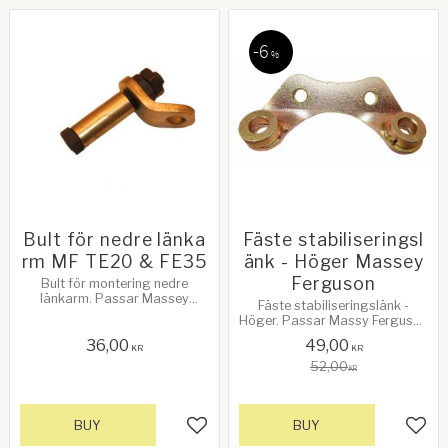
6
%
Bult för nedre länka
Fäste stabiliseringsl
rm MF TE20 & FE35
änk - Höger Massey
Ferguson
Bult för montering nedre
länkarm. Passar Massey
Fäste stabiliseringslänk -
Ferguson TE20 & FE35
Höger. Passar Massy Ferguson
35X, 135 & 240. OEM nr:
36,00
49,00
897912M1
KR
KR
52,00
KR
BUY
BUY
Add to favorites
Add 