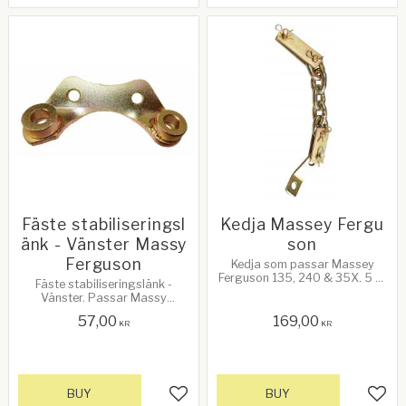
Fäste stabiliseringsl
Kedja Massey Fergu
änk - Vänster Massy
son
Ferguson
Kedja som passar Massey
Ferguson 135, 240 & 35X. 5 st
Fäste stabiliseringslänk -
länkar - 50 x 10mm
Vänster. Passar Massy
Ferguson 35X, 135 & 240.
57,00
169,00
OEM nr: 897911M1
KR
KR
BUY
BUY
Add to favorites
Add 