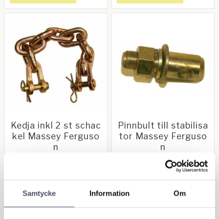
Kedja inkl 2 st schac
Pinnbult till stabilisa
kel Massey Ferguso
tor Massey Ferguso
n
n
Till Massey Ferguson 35X samt
Pinnbult 7/8" x 5/8" UNF till
TE20. OEM nr: 180333M1
stabilisator som passar bl.a.
Massey Ferguson TE20, FE35
42,00
25,00
& 135. OEM-nr: 646101M1,
KR
KR
353427X1 & 353433X1
Samtycke
Information
Om
BUY
BUY