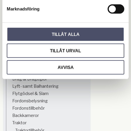
BUY
Add to favorites
Marknadsföring
OUTLET - REA
Maskin & Fordonstillbehör
TILLÅT ALLA
Hydraulik
3-punktsutrustning
TILLÅT URVAL
Kraftöverföring
Grönyta
AVVISA
Traktorredskap
Drag & Dragöglor
Lyft- samt Balhantering
Flytgödsel & Slam
Fordonsbelysning
Fordonstillbehör
Backkameror
Traktor
Traktortillbehör