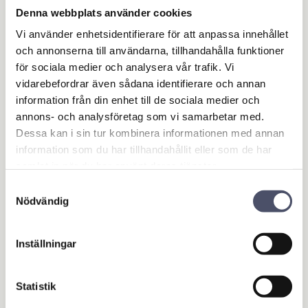
Add to favorites
Add 
Denna webbplats använder cookies
Vi använder enhetsidentifierare för att anpassa innehållet
och annonserna till användarna, tillhandahålla funktioner
för sociala medier och analysera vår trafik. Vi
vidarebefordrar även sådana identifierare och annan
information från din enhet till de sociala medier och
annons- och analysföretag som vi samarbetar med.
Dessa kan i sin tur kombinera informationen med annan
information som du har tillhandahållit eller som de har
samlat in när du har använt deras tjänster.
Toppstång Mekanisk
Samtyckesval
Massey Ferguson Ka
Nödvändig
t.2/2
Kat.2/2 Passar Massey
Ferguson: 6470, 7499 samt
Inställningar
54/64/74 serier. Boxstorlek:
736,00
bredd 40mm x längd 50mm x
KR
höjd 65mm. OEM ref.
4281474M2
Statistik