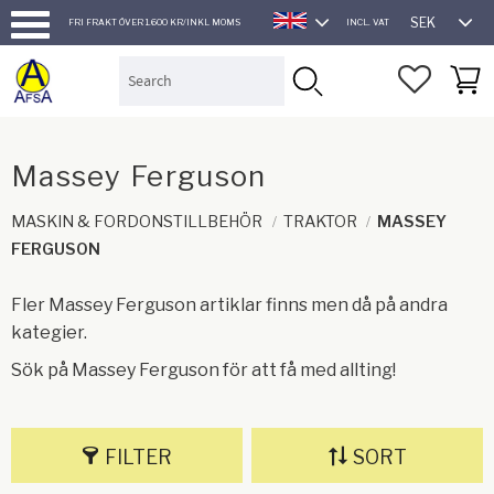
SEK
FRI FRAKT ÖVER 1.600 KR/INKL MOMS
INCL. VAT
ENGLISH
Menu
FAVORI
BASK
Massey Ferguson
MASKIN & FORDONSTILLBEHÖR
TRAKTOR
MASSEY
FERGUSON
Fler Massey Ferguson artiklar finns men då på andra
kategier.
Sök på Massey Ferguson för att få med allting!
FILTER
SORT